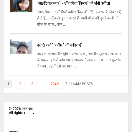
"आइडियल मदर" - डॉ कविता"किरण" की लंबी कविता
"आइडियल मदर" ©डॉ कविता"किरण" माँएं.. अक्सर फैलियर क्यूँ
होती हैं.... क्यूँ बच्चे तुलना करते हैं अपनी माँओं की दूसरे बच्चों की
माँओं के साथ.. उन्हें ...
प्रीति शर्मा "असीम " की कविताएँ
महाराणा प्रताप वीर भूमि राजस्थान का, वह वीर प्रताप राणा था ।
जिसके साहस से कांप गया। अकबर ने लोहा माना था । 7 फुट के
वीर का , 72 किलो का भाला...
1
2
3
...
2349
7
/ 16442 POSTS
©
2026
रचनाकार
All rights reserved.
मुखपृष्ठ