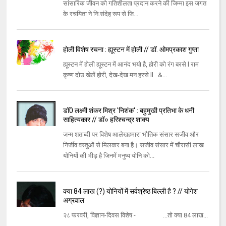
सांसारिक जीवन को गतिशीलता प्रदान करने की जिम्मा इस जगत
के रचयिता ने नि:संदेह रूप से जि...
होली विशेष रचना : ह्यूस्टन में होली // डॉ. ओमप्रकाश गुप्ता
ह्यूस्टन में होली ह्यूस्टन में आनंद भयो है, होरी को रंग बरसे l राम
कृष्ण दोउ खेलें होरी, देख-देख मन हरसे ll &...
डॉ0 लक्ष्मी शंकर मिश्र 'निशंक' : बहुमुखी प्रतिभा के धनी
साहित्यकार // डॉ० हरिश्चन्द्र शाक्य
जन्म शताब्दी पर विशेष आलेखहमारा भौतिक संसार सजीव और
निर्जीव वस्तुओं से मिलकर बना है। सजीव संसार में चौरासी लाख
योनियों की भीड़ है जिनमें मनुष्य योनि को...
क्या 84 लाख (?) योनियों में सर्वश्रेष्ठ बिल्ली है ? // योगेश
अग्रवाल
२८ फरवरी, विज्ञान-दिवस विशेष - ...तो क्या 84 लाख...