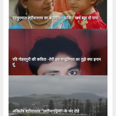
प्रभुदयाल श्रीवास्तव का बालगीत - पाकिट खर्च बढ़ा दो पापा
रवि गोहदपुरी की कविता -तेरी इस मासूमियत का तुझे क्‍या इनाम
दूं
अखिलेष श्रीवास्‍तव “छत्तीसगढ़़िया” के चंद दोहे