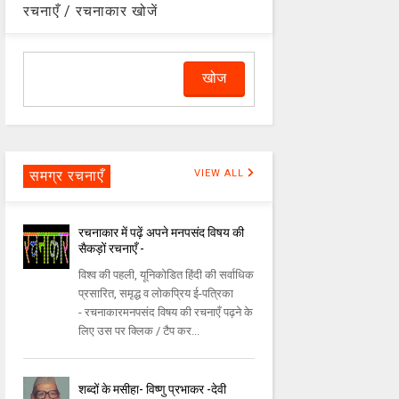
रचनाएँ / रचनाकार खोजें
समग्र रचनाएँ
VIEW ALL
रचनाकार में पढ़ें अपने मनपसंद विषय की
सैकड़ों रचनाएँ -
विश्व की पहली, यूनिकोडित हिंदी की सर्वाधिक
प्रसारित, समृद्ध व लोकप्रिय ई-पत्रिका
- रचनाकारमनपसंद विषय की रचनाएँ पढ़ने के
लिए उस पर क्लिक / टैप कर...
शब्दों के मसीहा- विष्णु प्रभाकर -देवी