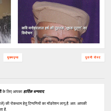
ी
कवि मनोहरलाल हर्ष की पुस्‍तक ‘मूषक पुराण‘ का
विमोचन
मुख्यपृष्ठ
पुरानी पोस्ट
ों
के लिए आपका
हार्दिक धन्यवाद
.
वाले) की रोकथाम हेतु टिप्पणियों का मॉडरेशन लागू है. अतः आपकी
ा है.