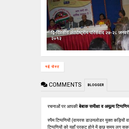
द्वि-दिवसीय अंतर्राष्ट्रीय परिसंवाद २७-२८ जनवर
२०१२
नई पोस्ट
COMMENTS
BLOGGER
रचनाओं पर आपकी
बेबाक समीक्षा व अमूल्य टिप्पणिय
स्पैम टिप्पणियों (वायरस डाउनलोडर युक्त कड़ियों 
टिप्पणियों को यहाँ प्रकट होने में कुछ समय लग सकत