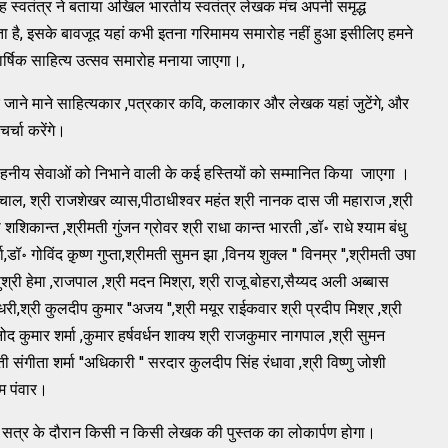
ंह स्वतंत्र ने बताया अखिल भारतीय स्वतंत्र लेखक मंच अपनी समृद्ध
ा है, इसके बावजूद यहां कभी इतना गरिमामय समारोह नहीं हुआ इसीलिए हमने
र्षिक साहित्य उत्सव समारोह मनाया जाएगा।,
के जाने माने साहित्यकार ,पत्रकार कवि, कलाकार और लेखक यहां जुटेंगे, और
र्चा करेंगे।
 सराहनीय सेवाओं को निभाने वाली के कई हस्तियों को सम्मानित किया जाएगा ।
ंचाल, श्री राजशेखर व्यास,पीठाधीश्वर महंत श्री नानक दास जी महाराज ,श्री
 शशिकान्त ,श्रीमती गुंजन ग्रोवर श्री राधा कान्त भारती ,डॉ॰ राधे श्याम बंधु
,डॉ॰ गोविंद क़ृष्ण गुप्ता,श्रीमती सुमन झा ,विनय शुक्ल '' विनम्र '',श्रीमती उषा
्री हेमा ,राजपाल ,श्री मदन मिश्रा, श्री राजू बोहरा,सैय्यद अली अब्बास
ी,श्री कुलदीप कुमार ''अजय '',श्री मयूर राईकवार श्री प्रदीप मिश्र ,श्री
ोद कुमार शर्मा ,कुमार हर्षवर्धन शाक्य श्री राजकुमार नागपाल ,श्री सुमन
 संगीता शर्मा ''अधिकारी '' सरदार कुलदीप सिंह रंधावा ,श्री विष्णु जोशी
ोम पंवार।
सत्र के दौरान किसी न किसी लेखक की पुस्तक का लोकार्पण होगा।