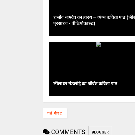
राजीव नामदेव का हास्य – व्यंग्य कविता पाठ (जीव
प्रसारण - वीडियोकास्ट)
लीलाधर मंडलोई का जीवंत कविता पाठ
नई पोस्ट
COMMENTS
BLOGGER