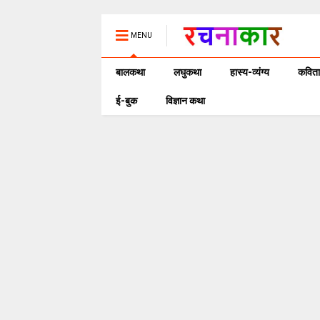
MENU
बालकथा
लघुकथा
हास्य-व्यंग्य
कविता
ई-बुक
विज्ञान कथा