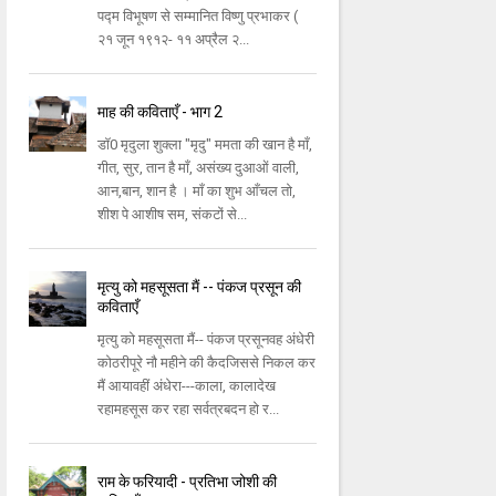
पद्म विभूषण से सम्मानित विष्णु प्रभाकर (
२१ जून १९१२- ११ अप्रैल २...
माह की कविताएँ - भाग 2
डॉ0 मृदुला शुक्ला "मृदु" ममता की खान है माँ,
गीत, सुर, तान है माँ, असंख्य दुआओं वाली,
आन,बान, शान है । माँ का शुभ आँचल तो,
शीश पे आशीष सम, संकटों से...
मृत्यु को महसूसता मैं -- पंकज प्रसून की
कविताएँ
मृत्यु को महसूसता मैं-- पंकज प्रसूनवह अंधेरी
कोठरीपूरे नौ महीने की कैदजिससे निकल कर
मैं आयावहीं अंधेरा---काला, कालादेख
रहामहसूस कर रहा सर्वत्रबदन हो र...
राम के फरियादी - प्रतिभा जोशी की