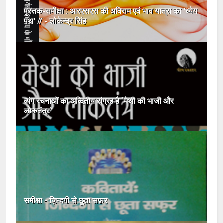
पुस्तक-समीक्षा : आरएसएस की अविराम एवं भाव यात्रा का 'ध्येय
पथ' // - लोकेन्द्र सिंह
व्यंग रचनाओं का अव्दितीय संग्रह है `मेथी की भाजी और
लोकतंत्र`
समीक्षा - ज़िन्दगी से छूता सफ़र