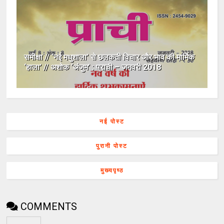
समीक्षा // ‘नई मधुशाला’ से छलकती विचार और भाव की मार्मिक
‘हाला’ // अशोक ‘अंजुम’ : प्राची – जनवरी 2018
नई पोस्ट
पुरानी पोस्ट
मुख्यपृष्ठ
COMMENTS