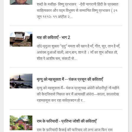
शब्दों के मसीहा- विष्णु प्रभाकर -देवी नागरानी हिंदी के प्रख्यात
साहित्यकार और पद्म विभूषण से सम्मानित विष्णु प्रभाकर ( २१
जून १९१२- ११ अप्रैल २...
माह की कविताएँ - भाग 2
डॉ0 मृदुला शुक्ला "मृदु" ममता की खान है माँ, गीत, सुर, तान है माँ,
असंख्य दुआओं वाली, आन,बान, शान है । माँ का शुभ आँचल तो,
शीश पे आशीष सम, संकटों से...
मृत्यु को महसूसता मैं -- पंकज प्रसून की कविताएँ
मृत्यु को महसूसता मैं-- पंकज प्रसूनवह अंधेरी कोठरीपूरे नौ महीने
की कैदजिससे निकल कर मैं आयावहीं अंधेरा---काला, कालादेख
रहामहसूस कर रहा सर्वत्रबदन हो र...
राम के फरियादी - प्रतिभा जोशी की कविताएँ
राम के फ़रियादी कैकई की फरियाद लो लगा आज फिर राम