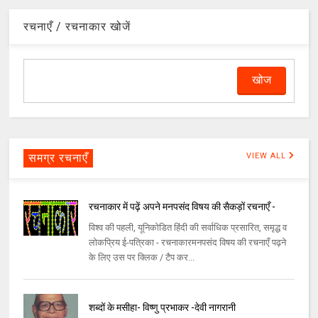
रचनाएँ / रचनाकार खोजें
समग्र रचनाएँ
VIEW ALL
रचनाकार में पढ़ें अपने मनपसंद विषय की सैकड़ों रचनाएँ -
विश्व की पहली, यूनिकोडित हिंदी की सर्वाधिक प्रसारित, समृद्ध व
लोकप्रिय ई-पत्रिका - रचनाकारमनपसंद विषय की रचनाएँ पढ़ने
के लिए उस पर क्लिक / टैप कर...
शब्दों के मसीहा- विष्णु प्रभाकर -देवी नागरानी