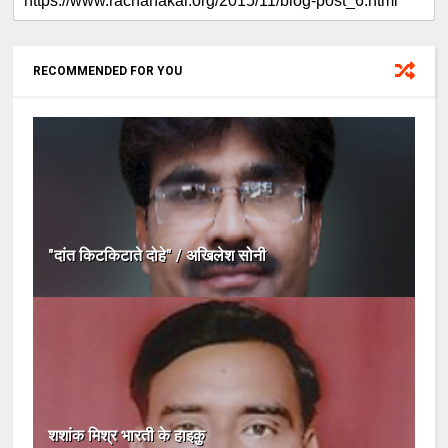
RECOMMENDED FOR YOU
"दांत किटकिटाते दोहे" / अखिलेश सोनी
शशांक मिश्र भारती के हाइकु