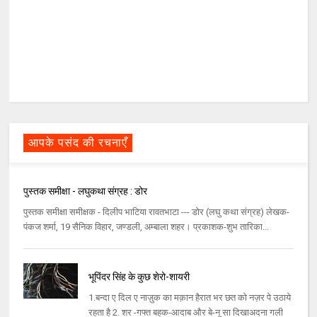
आपके पसंद की रचनाएँ
पुस्तक समीक्षा - लघुकथा संग्रह : डोर
पुस्‍तक समीक्षा समीक्षक - दिलीप भाटिया रावतभाटा --- डोर (लघु कथा संग्रह) लेखक-
पंकज शर्मा, 19 सैनिक विहार, जण्‍डली, अम्‍बाला शहर। प्रकाशक-शुभ तारिका...
भूपिंदर सिंह के कुछ शेरो-शायरी
1.बन्दा ए दिल ए नाज़ुक का मक़ान हैरात भर छत को नज़र पे उठाये
रहता है 2. शर -गफ्त बहक-आदाब और बे-नू सा दिखाअदना गली