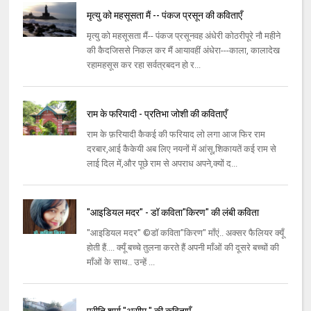
मृत्यु को महसूसता मैं -- पंकज प्रसून की कविताएँ
मृत्यु को महसूसता मैं-- पंकज प्रसूनवह अंधेरी कोठरीपूरे नौ महीने
की कैदजिससे निकल कर मैं आयावहीं अंधेरा---काला, कालादेख
रहामहसूस कर रहा सर्वत्रबदन हो र...
राम के फरियादी - प्रतिभा जोशी की कविताएँ
राम के फ़रियादी कैकई की फरियाद लो लगा आज फिर राम
दरबार,आई कैकेयी अब लिए नयनों में आंसू,शिकायतें कई राम से
लाई दिल में,और पूछे राम से अपराध अपने,क्यों द...
"आइडियल मदर" - डॉ कविता"किरण" की लंबी कविता
"आइडियल मदर" ©डॉ कविता"किरण" माँएं.. अक्सर फैलियर क्यूँ
होती हैं.... क्यूँ बच्चे तुलना करते हैं अपनी माँओं की दूसरे बच्चों की
माँओं के साथ.. उन्हें ...