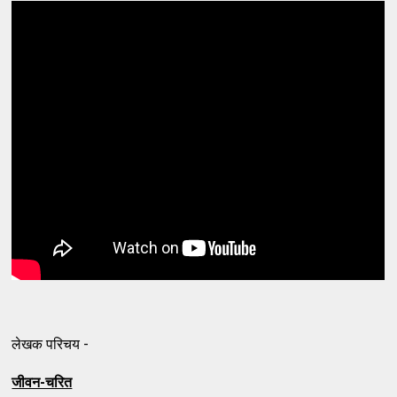
लेखक परिचय -
जीवन-चरित