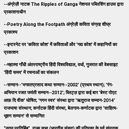
--
अंग्रेज़ी
नाटक
The Ripples of Ganga
नेशनल पब्लिशिंग हाउस द्वारा
प्रकाशनाधीन
--
Poetry Along the Footpath
अंग्रेज़ी
कविता
संग्रह
शीघ्र
प्रकाश्य
--इन्टरनेट
पर
'कविता
कोश
'
में
कविताओं
और
'गद्य
कोश
'
में
कहानियों
का
प्रकाशन
--महात्मा गाँधी अंतरराष्ट्रीय हिंदी विश्वविद्याल, वर्धा, गुजरात की वेबसाइट
'हिंदी समय' में रचनाओं का संकलन
--सम्मान--'भगवतप्रसाद कथा सम्मान--2002' (प्रथम स्थान); 'रंग-
अभियान रजत जयंती सम्मान--2012'; ब्लिट्ज़ द्वारा कई बार 'बेस्ट पोएट
आफ़ दि वीक' घोषित; 'गगन स्वर' संस्था द्वारा 'ऋतुराज सम्मान-2014'
राजभाषा संस्थान; कर्नाटक हिंदी संस्था, बेलगाम-कर्णाटक द्वारा 'साहित्य-
भूषण सम्मान' से सम्मानित
"नूतन प्रतिबिंब", राज्य सभा (भारतीय संसद) की पत्रिका के पूर्व संपादक