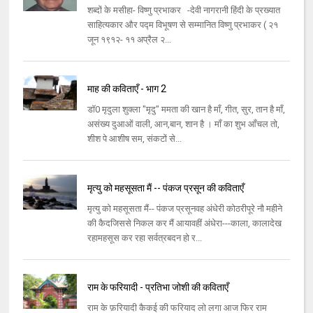
शब्दों के मसीहा- विष्णु प्रभाकर -देवी नागरानी हिंदी के प्रख्यात
साहित्यकार और पद्म विभूषण से सम्मानित विष्णु प्रभाकर ( २१
जून १९१२- ११ अप्रैल २...
माह की कविताएँ - भाग 2
डॉ0 मृदुला शुक्ला "मृदु" ममता की खान है माँ, गीत, सुर, तान है माँ,
असंख्य दुआओं वाली, आन,बान, शान है । माँ का शुभ आँचल तो,
शीश पे आशीष सम, संकटों से...
मृत्यु को महसूसता मैं -- पंकज प्रसून की कविताएँ
मृत्यु को महसूसता मैं-- पंकज प्रसूनवह अंधेरी कोठरीपूरे नौ महीने
की कैदजिससे निकल कर मैं आयावहीं अंधेरा---काला, कालादेख
रहामहसूस कर रहा सर्वत्रबदन हो र...
राम के फरियादी - प्रतिभा जोशी की कविताएँ
राम के फ़रियादी कैकई की फरियाद लो लगा आज फिर राम