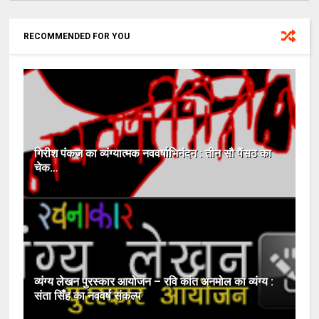
RECOMMENDED FOR YOU
गिरीश पंकज का व्यंग्यात्मक नववर्षाभिनंदन : तीन सौ पैंसठ का
चेक…
व्यंग्य लेखन पुरस्कार आयोजन – रवि कांत अनमोल का व्यंग्य :
संता सिँह का नववर्ष संकल्प