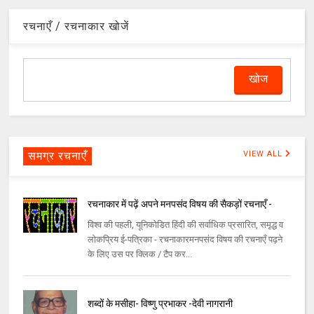
रचनाएँ / रचनाकार खोजें
समग्र रचनाएँ
VIEW ALL
रचनाकार में पढ़ें अपने मनपसंद विषय की सैकड़ों रचनाएँ -
विश्व की पहली, यूनिकोडित हिंदी की सर्वाधिक प्रसारित, समृद्ध व
लोकप्रिय ई-पत्रिका - रचनाकारमनपसंद विषय की रचनाएँ पढ़ने
के लिए उस पर क्लिक / टैप कर...
शब्दों के मसीहा- विष्णु प्रभाकर -देवी नागरानी