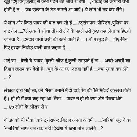
खूब दिए होंगे,जुलाई से कभी पढने बैठ जाते थे क्या ....,?पढाई की तैय्यारी तभी
होती है न .... जब एक्जाम के डेट सामने आ जाएँ। ये लोग भी तब कर लेंगे।
ये लोग और किस पावर की बात कर रहे हैं .....?ट्रांसफर ,पोस्टिंग ,पुलिस पर
कंट्रोल .....?लेखक ने सोचा तीसरी लेने के पहले उसे कुछ कह लेना चाहिए,वो
जानता है....,दमदार वार्ता उसी की रहने वाली है ....। वो प्रबुद्ध है .....पिए-बिन
पिए हरदम निचोड़ वाली बात कहता है ....
भाई सा ....देखो ये ‘पावर’ ‘कुत्ती’ चीज है,कुत्ती समझते हैं ना .... अच्छे-अच्छों का
दिमाग खराब कर देती है। चुन के आ गए ,रुतबा नहीं है .....क्या ख़ाक कर लेंगे
.....?
लेखक द्वारा भाई सा, को ‘भैसा’ बनाने में,दो ढाई पेग की ‘लिमिटेड’ जरूरत होती
है। हाँ तो मैं क्या कह रहा था ‘भैंसा’.... पावर न हो तो क्या अंडे छिल्वाओगे
.....६७ लोगो के लीडर से ?
दो ,इनको भी मौक़ा ,करें ट्रांसफर ,बिठाए अपना आदमी ........’जरिया’ खुलने का
‘नजरिया’ साफ जब तक नहीं दिखेगा ये खंभा नोच डालेंगे ....?