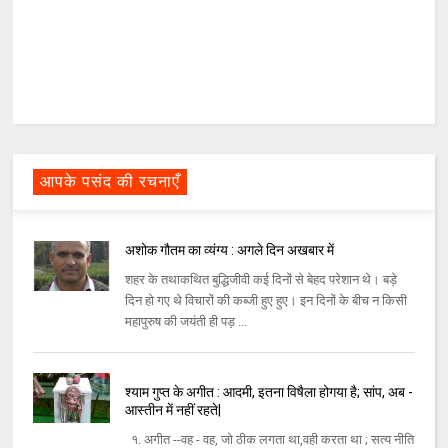
आपके पसंद की रचनाएँ
अशोक गौतम का व्‍यंग्‍य : अगले दिन अखबार में
शहर के तथाकथित बुद्धिजीवी कई दिनों से बेहद परेशान थे। बड़े
दिन हो गए थे विचारों की कब्‍जी हुए हुए। इन दिनों के बीच न किसी
महापुरुष की जयंती ही पड़ ...
श्याम गुप्त के अगीत : आदमी, इतना विषैला होगया है; सांप, अब -
आस्तीन में नहीं रहते|
१. अगीत --वह - वह, जो ठीक लगता था,वही करता था ; सत्य नीति