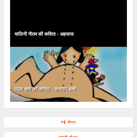
मालिनी गौतम की कविता - अहसास
पद्मा शर्मा की कविता - कामगार बच्चे
नई पोस्ट