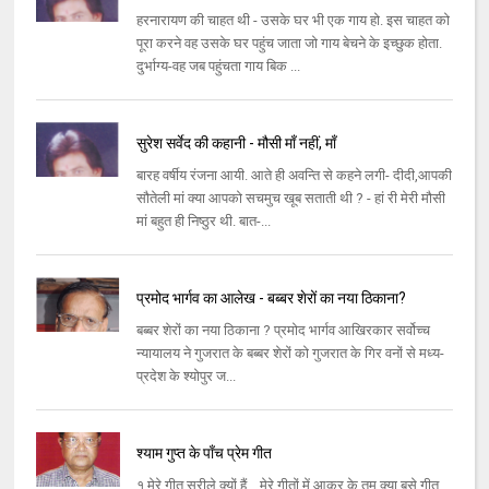
हरनारायण की चाहत थी - उसके घर भी एक गाय हो. इस चाहत को
पूरा करने वह उसके घर पहुंच जाता जो गाय बेचने के इच्छुक होता.
दुर्भाग्य-वह जब पहुंचता गाय बिक ...
सुरेश सर्वेद की कहानी - मौसी माँ नहीं, माँ
बारह वर्षीय रंजना आयी. आते ही अवन्ति से कहने लगी- दीदी,आपकी
सौतेली मां क्या आपको सचमुच खूब सताती थी ? - हां री मेरी मौसी
मां बहुत ही निष्ठुर थी. बात-...
प्रमोद भार्गव का आलेख - बब्बर शेरों का नया ठिकाना?
बब्‍बर शेरों का नया ठिकाना ? प्रमोद भार्गव आखिरकार सर्वोच्‍च
न्‍यायालय ने गुजरात के बब्‍बर शेरों को गुजरात के गिर वनों से मध्‍य-
प्रदेश के श्योपुर ज...
श्याम गुप्त के पाँच प्रेम गीत
१.मेरे गीत सुरीले क्यों हैं... मेरे गीतों में आकर के तुम क्या बसे,गीत