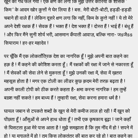
ख़ून की गँध फैल गयी ! एक क्षण को लगा कि मुझे उत्तर कोरिया के शासक ‘
किम ’ के आदम खोर कुत्तों ने घेर लिया है ! बस.. मेरी बोटी-बोटी, हड्डी-हड्डी
चबाने ही वाले हैं ! लेकिन दूसरे क्षण लगा कि नहीं, किम के कुत्ते नहीं ! ये तो मेरे
अपने देशी रक्षक हैं ! सेवक हैं ! भक्त हैं ! देश भक्त हैं ! दोस्त हैं ! भाई हैं ! बंधु हैं
! और फिर मैंने सुनी शोर्य भरी, आसमान कँपाती आवाज़, बल्कि नारा- जsजैss
सियाराम ! हर-हर महादेव !
पर चूँकि मैं एक लोकताँत्रिक देश का नागरिक हूँ ! मुझे अपनी बात कहने का
हक़ है ! मैं कहने की कोशिश करता हूँ। मैं रक्षकों की रक्षा में जाने से नकारता हूँ
! मैं सेवकों की सेवा लेने से मुकरता हूँ ! मुझे उनकी रक्षा में, सेवा में ख़तरा
महसूस होता है ! मगर एक टोली का लीडर कुछ क़दम मेरी तरफ़ बढ़ता है !
अपनी काली टोपी को ठीक करते कहता है- क्षमा करना नागरिक ! हम तुम्हें
बख़्श नहीं सकते ! हम बाध्य हैं ! तुम्हारी रक्षा, सेवा करना हमारा धर्म है !
घायल जबान से टपकते शब्दों के ख़ून से मेरी कमीज लाल हो रही ! मैं ख़ून को
पोंछता हूँ ! आँसुओं से अपने हाथ धोता हूँ ! तभी एक कृषकाय बूढ़ा ! जाने कहाँ
से घिसटता हुआ मेरे पास आता है ! मुझे समझाता है कि तुम नींद में हो ! सपने में
हो ! या मुगालते में हो ! तुम किस लोकतंत्र की बात कर रहे हो ! बात कहने का