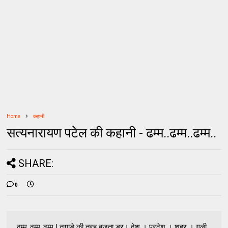
Home
कहानी
सत्यनारायण पटेल की कहानी - ढम्म..ढम्म..ढम्म..
SHARE:
0
ढम्म..ढम्म..ढम्म ! नगाड़े की तरह बजता डर। देश । प्रदेश । शहर । गली