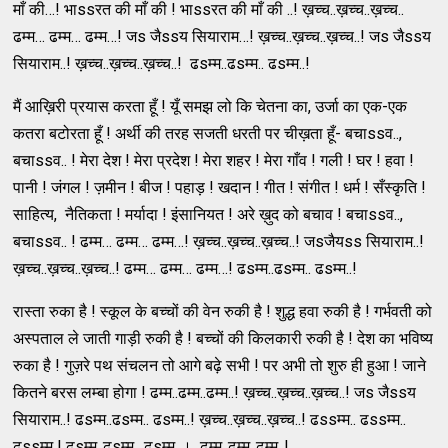
माँ की…! भाssरत की माँ की ! भाssरत की माँ की ..! ख़च्च..ख़च्च..ख़च्च..
ढम्म… ढम्म… ढम्म…! जs जैssय सियाराम…! ख़च्च..ख़च्च..ख़च्च..! जs जैssय
सियाराम..! ख़च्च..ख़च्च..ख़च्च..! ढsम्म..ढsम्म.. ढsम्म..!
मैं आख़िरी प्रयास करता हूँ ! यूँ समझ लो कि चेतना का, उर्जा का एक-एक
कतरा बटोरता हूँ ! अर्थी की तरह सजती धरती पर चीख़ता हूँ- बचाssव..,
बचाssव.. ! मेरा देश ! मेरा प्रदेश ! मेरा शहर ! मेरा गाँव ! गली ! घर ! हवा !
पानी ! जंगल ! ज़मीन ! बीज ! पहाड़ ! खदान ! गीत ! संगीत ! धर्म ! सँस्कृति !
साहित्य, नैतिकता ! मर्यादा ! इंसानियत ! अरे ख़ुद को बचाव ! बचाssव..,
बचाssव.. ! ढम्म… ढम्म… ढम्म…! ख़च्च..ख़च्च..ख़च्च..! जsजैयss सियाराम..!
ख़च्च..ख़च्च..ख़च्च..! ढम्म… ढम्म… ढम्म…! ढsम्म..ढsम्म.. ढsम्म..!
रास्ता रुका है ! स्कूल के बच्चों की वेन रुकी है ! शुद्ध हवा रुकी है ! गर्भवती को
अस्पताल ले जाती गाड़ी रुकी है ! बच्चों की किलकारी रुकी है ! देश का भविष्य
रुका है ! गुज़रे पथ संचलन तो आगे बढ़े सभी ! पर अभी तो शुरु ही हुआ ! जाने
कितने बरस लम्बा होगा ! ढम्म..ढम्म..ढम्म..! ख़च्च..ख़च्च..ख़च्च..! जs जैssय
सियाराम..! ढsम्म..ढsम्म.. ढsम्म..! ख़च्च..ख़च्च..ख़च्च..! ढssम्म.. ढssम्म..
ढssम्म ! ढsम्म..ढsम्म.. ढsम्म..। ढम्म..ढम्म..ढम्म..!