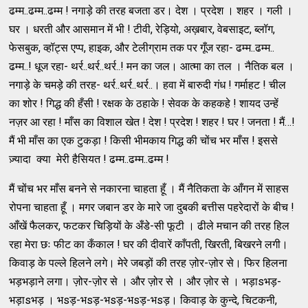
ढम्म..ढम्म..ढम्म ! नगाड़े की तरह बजता डर। देश । प्रदेश । शहर । गली ।
घर । धरती और आसमान में भी ! टीवी, रेड़ियो, अख़बार, वेबसाइट, ब्लॉग,
फेसबुक, व्हॉट्स एप्प, हाइक, और टेलीग्राम तक पर गूँज रहा- ढम्म..ढम्म..
ढम्म..! धूज रहा- थर्र..थर्र..थर्र..! मन का जल। आत्मा का तल । नैतिक बल ।
नगाड़े के चमड़े की तरह- थर्र..थर्र..थर्र..। हवा में बारुदी गंध ! गर्माहट ! चील
का शोर ! गिद्ध की हँसी ! रक्षक के ठहाके ! सेवक के कहकहे ! शायद उन्हें
नज़र आ रहा ! माँस का विशाल खेत ! देश ! प्रदेश ! शहर ! घर ! जनता ! मैं…!
मैं भी माँस का एक टुकड़ा ! किसी भीमकाय गिद्ध की चोंच भर माँस ! इससे
ज़्यादा क्या मेरी हैसियत ! ढम्म..ढम्म..ढम्म !
मैं चोंच भर माँस बनने से नकारना चाहता हूँ । मैं नैतिकता के आँगन में साहस
रोपना चाहता हूँ । मगर जबान डर के मारे जा दुबकी बत्तीस पहरेदारों के बीच !
आँखें फैलकर, फटकर चिड़ियों के अँडे-सी फूटी । ढीले मचान की तरह हिल
रहा मेरा छः फीट का कँकाल ! घर की दीवारें काँपती, खिरती, बिखरने लगी।
किवाड़ के पल्ले हिलने लगे। मेरे जबड़ों की तरह ज़ोर-ज़ोर से। फिर हिलना
भड़भड़ाने लगा। ज़ोर-ज़ोर से । और ज़ोर से । और ज़ोर से । भड़ाsभड़-
भड़ाsभड़ । भsड़-भsड़-भsड़-भsड़-भsड़। किवाड़ के कुन्दे, चिटकनी,