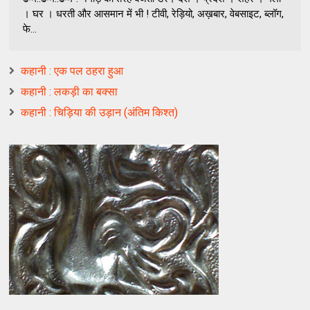
। घर । धरती और आसमान में भी ! टीवी, रेड़ियो, अख़बार, वेबसाइट, ब्लॉग,
फे...
कहानी : एक पल ठहरा हुआ
कहानी : लकड़ी का बक्सा
कहानी : चिड़िया की उड़ान (अंतिम किश्त)