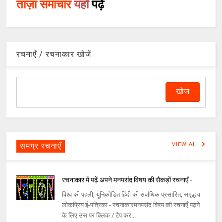
ताज़ा समाचार
यहाँ
पढ़ें
रचनाएँ / रचनाकार खोजें
समग्र रचनाएँ
VIEW ALL
रचनाकार में पढ़ें अपने मनपसंद विषय की सैकड़ों रचनाएँ -
विश्व की पहली, यूनिकोडित हिंदी की सर्वाधिक प्रसारित, समृद्ध व
लोकप्रिय ई-पत्रिका - रचनाकारमनपसंद विषय की रचनाएँ पढ़ने
के लिए उस पर क्लिक / टैप कर...