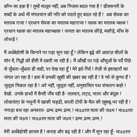
कौन-सा हक़ है ! तुम्हें मालूम नहीं, अब निजाम बदल गया है ! डीक्सनरी के
शब्दों के अर्थ भी मंगलयान की गति को पदाते हुए बदल रहे हैं ! अब सेवक का
मतलब राजा ! प्रधान सेवक का मतलब महाराजा ! रक्षक का मतलब भक्षक !
प्रधान रक्षक का मतलब महाभक्षक ! जनता का मतलब कीड़े, मकौड़े, माँस के
लोथड़े !
मैं अर्धबेहोशी के किनारे पर पड़ा सुन रहा हूँ ! लेकिन बूढ़े की आवाज़ चीलों के
शोर में, गिद्धों की हँसी में दबती जा रही है। मैं आँखों पर पड़े आँसुओं के पर्दे पीछे
से धुँधला-धुँधला ही सही, पर देख रहा हूँ ! मेरे इर्द-गिर्द ! तेज़ी से इश्तहारों का
जंगल उग रहा है ! हवा में उनकी ख़ुशी की ख़बर बह रही है ! वे गर्व से कुप्पा हैं !
जुलूस निकल रहा है ! अरे नहीं, जुलूस नहीं, अनुशासित पथ संचलन कहो !
देखो.. उनके हाथों में कैसी जँच रही है- तलवार, लट्ठ, भाला और बंदूक !
लोकतंत्र के नथुनों में खाकी चड्ढी, काली टोपी के मैल की ख़ुशबू भर रही है !
नगाड़ा बज रहा अनवरत- ढम्म..ढम्म..ढम्म..! भाssरत माता की जsय ! भाssरत
माता की जsय ! भाssरत माता की जsय ! ढम्म..ढम्म..ढम्म..!
मेरी अर्धबेहोशी क़ायम है ! कराह और बढ़ रही है ! और मैं सुन रहा हूँ- भाssरत