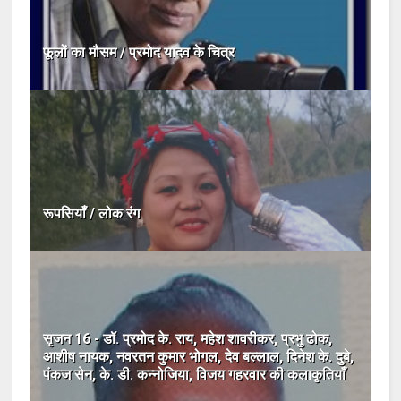
फूलों का मौसम / प्रमोद यादव के चित्र
रूपसियाँ / लोक रंग
सृजन 16 - डॉ. प्रमोद के. राय, महेश शावरीकर, प्रभु ढोक,
आशीष नायक, नवरतन कुमार भोगल, देव बल्लाल, दिनेश के. दुबे,
पंकज सेन, के. डी. कन्नोजिया, विजय गहरवार की कलाकृतियाँ