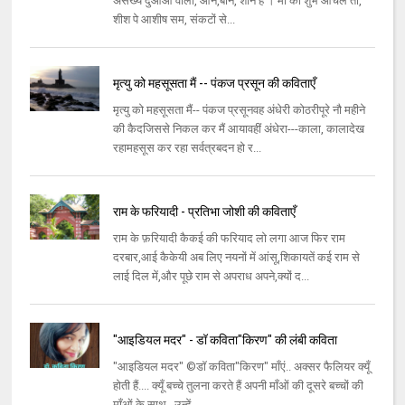
असंख्य दुआओं वाली, आन,बान, शान है । माँ का शुभ आँचल तो,
शीश पे आशीष सम, संकटों से...
मृत्यु को महसूसता मैं -- पंकज प्रसून की कविताएँ
मृत्यु को महसूसता मैं-- पंकज प्रसूनवह अंधेरी कोठरीपूरे नौ महीने
की कैदजिससे निकल कर मैं आयावहीं अंधेरा---काला, कालादेख
रहामहसूस कर रहा सर्वत्रबदन हो र...
राम के फरियादी - प्रतिभा जोशी की कविताएँ
राम के फ़रियादी कैकई की फरियाद लो लगा आज फिर राम
दरबार,आई कैकेयी अब लिए नयनों में आंसू,शिकायतें कई राम से
लाई दिल में,और पूछे राम से अपराध अपने,क्यों द...
"आइडियल मदर" - डॉ कविता"किरण" की लंबी कविता
"आइडियल मदर" ©डॉ कविता"किरण" माँएं.. अक्सर फैलियर क्यूँ
होती हैं.... क्यूँ बच्चे तुलना करते हैं अपनी माँओं की दूसरे बच्चों की
माँओं के साथ.. उन्हें ...