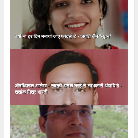
क्यों ना हर दिन मनाया जाए फादर्स डे - जयति जैन "नूतन"
औषधिपरक आलेख - रुदन्ती अनेक तरह से लाभकारी औषधि है -
शशांक मिश्र भारती