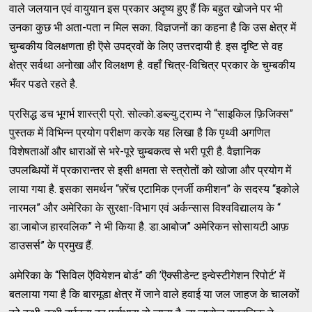
वाले जलयान एवं वायुयान इस प्रकार अदृष्य हुए हैं कि बहुत खोजने पर भी
उनका कुछ भी अता-पता न मिल सका. विज्ञजनों का कहना है कि उस क्षेत्र में
चुम्बकीय विलक्षणता ही ऎसे उपद्रवों के लिए उत्तरदायी है. इस दृष्टि से वह
क्षेत्र सर्वथा अनोखा और विलक्षण है. वहाँ चित्र-विचित्र प्रकार के चुम्बकीय
भँवर पडते रहते है.
प्रसिद्ध डच भूगर्भ शास्त्री प्रो. सोल्को.डब्ल्यु.ट्राम्प ने “साइकिल फ़िजिक्स”
पुस्तक में विभिन्न प्रयोग परीक्षण करके यह लिखा है कि पृथ्वी अगणित
विशेषताओं और धाराओं से भरे-पूरे चुम्बकत्व से भरी पूरी है. वैज्ञानिक
उपलब्धियों में प्रकारान्तर से इसी क्षमता से स्त्रोतों को खोजा और प्रयोग में
लाया गया है. इसका समर्थन “फ़्रेंच एटामिक एनर्जी कमीशन” के सदस्य “इकोले
नारमल” और अमेरिका के सुरक्षा-विभाग एवं अर्कन्सास विश्वविद्यालय के “
डा.जाबोज हारवलिक” ने भी किया है. डा.आबोज” अमेरिकन सोसायटी आफ़
डाउसर्स” के प्रमुख हैं.
अमेरिका के “सिविल ऎवियेशन बोर्ड” की ’ऎक्सीडेन्ट इन्वेस्टीगेशन रिपोर्ट’ में
बतलाया गया है कि बारमूडा क्षेत्र में जाने वाले हवाई या जल जाहज के चालकों