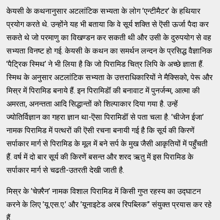
केयसी के कथनानुसार अटलांटिक सभ्यता के लोग ’एन्टीमैटर’ के हथियार
प्रयोग करते थे. उन्होंने यह भी बताया कि वे सूर्य शक्ति से ऎसी ऊर्जा पैदा कर
सकते थे जो परमाणु का विखण्डन कर सकती थी और उसी के दुरुपयोग से वह
सभ्यता विनष्ट हो गई. केयसी के कथन का समर्थन लन्दन के प्रसिद्ध वैज्ञानिक
’पैट्रिक स्मिथ’ ने भी लिया है कि जो पिरामिड चित्र लिपि के अच्छे ज्ञाता हैं.
स्मिथ के अनुसार अटलांटिक सभ्यता के उत्तराधिकारियों ने मैक्सिको, पेरू और
मिस्र में पिरामिड बनाये हैं. इन पिरामिडॊं की बनावाट में पुनर्जन्म, आत्मा की
अमरता, अनन्तता आदि सिद्धान्तों को शिल्पाकार दिया गया है. उन्हें
ज्योतिर्विज्ञान का गहरा ज्ञान था-ऎसा पिरामिडॊं से पता चला है. ’चीजेन ईजा’
नामक पिरामिड में पत्थरों की ऎसी रचना बनायी गई है कि सूर्य की किरणें
सर्पाकार मार्ग से पिरामिड के मूल में बने सर्प के मुख जैसी आकृतियों में पहुँचती
हैं. वर्ष में दो बार सूर्य की किरणें बसन्त और शरद ऋतु में इस पिरामिड के
सर्पाकार मार्ग से चढती-उतरती देखी जाती है.
मिस्र के ’चेफ़्रैन’ नामक विशाल पिरामिड में किसी गुप्त रहस्य का उद्घाटन
करने के लिए ’यू.एस.ए.’ और ’यूनाइटेड अरब रिपब्लिक” संयुक्त प्रयास कर रहे
हैं.