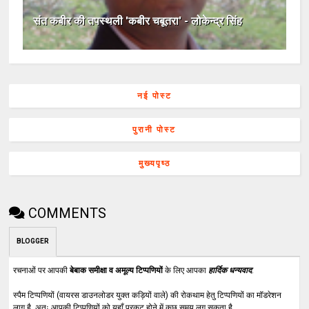
संत कबीर की तपस्थली 'कबीर चबूतरा' - लोकेन्द्र सिंह
नई पोस्ट
पुरानी पोस्ट
मुख्यपृष्ठ
COMMENTS
BLOGGER
रचनाओं पर आपकी
बेबाक समीक्षा व अमूल्य टिप्पणियों
के लिए आपका
हार्दिक धन्यवाद
.
स्पैम टिप्पणियों (वायरस डाउनलोडर युक्त कड़ियों वाले) की रोकथाम हेतु टिप्पणियों का मॉडरेशन
लागू है. अतः आपकी टिप्पणियों को यहाँ प्रकट होने में कुछ समय लग सकता है.