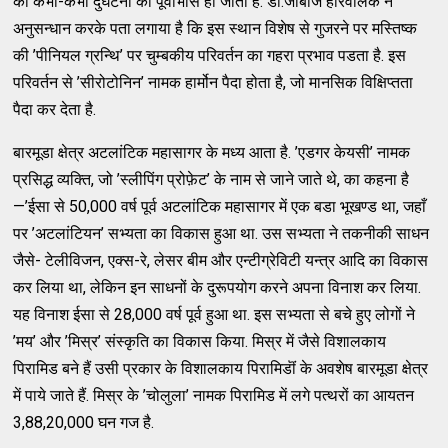
को कभी-कभी दुर्घटना का पूर्वाभास हो जाता है. डा.जाबोज हारवलिक ने
अनुसन्धान करके पता लगाया है कि इस स्थान विशेष से गुजरने पर मस्तिष्क
की ’पीनियल ग्रन्थि’ पर चुम्बकीय परिवर्तन का गहरा प्रभाव पडता है. इस
परिवर्तन से ’सीरोटोनिन’ नामक हार्मोन पैदा होता है, जो मानसिक विक्षिप्तता
पैदा कर देता है.
बारमूडा क्षेत्र अटलांटिक महासागर के मध्य आता है. ’एडगर केयसी’ नामक
प्रसिद्ध व्यक्ति, जो ’स्लीपिंग प्रोफ़ेट’ के नाम से जाने जाते थे, का कहना है
—’ईसा से 50,000 वर्ष पूर्व अटलांटिक महासागर में एक बडा भूखण्ड था, जहाँ
पर ’अटलांटियन’ सभ्यता का विकास हुआ था. उस सभ्यता ने तकनीकी साधन
जैसे- टेलीविजन, एक्स-रे, लेसर बीम और एन्टीग्रेविटी यन्त्र आदि का विकास
कर लिया था, लेकिन इन साधनों के दुरूपयोग करने अपना विनाश कर लिया.
यह विनाश ईसा से 28,000 वर्ष पूर्व हुआ था. इस सभ्यता से बचे हुए लोगों ने
’मय’ और ’मिस्र’ संस्कृति का विकास किया. मिस्र में जैसे विशालकाय
पिरामिड बने हैं उसी प्रकार के विशालकाय पिरामिडॊं के अवशेष बारमूडा क्षेत्र
में पाये जाते हैं. मिस्र के ’चोलुला’ नामक पिरामिड में लगे पत्थरों का आयतन
3,88,20,000 घन गज है.