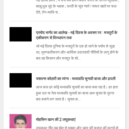
पेड़ हितैषी हमारे ; ये सच क्योँ हमने बिसारे धरती के सिँगार-सुरक्षक ,
बदबु,धूल धुंए के भक्षक ; धरती के सुत न्यारे ! पत्थर खाते पर फल
देते, रोग-व्याधि स...
प्रमोद भार्गव का आलेख - मई दिवस के अवसर पर : मजदूरों के
एकीकरण से विस्‍थापन तक
जो मई दिवस दुनिया के मजदूरों के एक हो जाने के पर्याय से जुड़ा
था, भूमण्‍डलीकरण और आर्थिक उदारवादी नीतियों के लागू होने के
बाद वह किसान और मजदूर के शो...
यशवन्‍त कोठारी का व्यंग्य - मध्‍यावधि चुनावी बाजा और ढपली
आज कल हर कोई मध्‍यावधि चुनावों का बाजा बजा रहा है। हर हारा
हुआ दल या नेता मध्‍यावधि चुनावों का बाजा आम चुनाव के तुरन्‍त
बाद बजाने लग जाता है। चुनाव क...
मोहसिन खान की 2 लघुकथाएं
लघुकथा नींव जब खेत से मक्का और ज्वार की फसल की कटाई हो