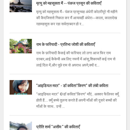
मृत्यु को महसूसता मैं -- पंकज प्रसून की कविताएँ
मृत्यु को महसूसता मैं-- पंकज प्रसूनवह अंधेरी कोठरीपूरे नौ महीने
की कैदजिससे निकल कर मैं आयावहीं अंधेरा---काला, कालादेख
रहामहसूस कर रहा सर्वत्रबदन हो र...
राम के फरियादी - प्रतिभा जोशी की कविताएँ
राम के फ़रियादी कैकई की फरियाद लो लगा आज फिर राम
दरबार,आई कैकेयी अब लिए नयनों में आंसू,शिकायतें कई राम से
लाई दिल में,और पूछे राम से अपराध अपने,क्यों द...
"आइडियल मदर" - डॉ कविता"किरण" की लंबी कविता
"आइडियल मदर" ©डॉ कविता"किरण" माँएं.. अक्सर फैलियर क्यूँ
होती हैं.... क्यूँ बच्चे तुलना करते हैं अपनी माँओं की दूसरे बच्चों की
माँओं के साथ.. उन्हें ...
प्रीति शर्मा "असीम " की कविताएँ