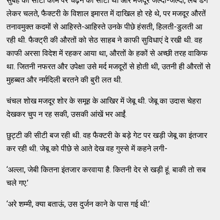
सुबह की सीटी काम पर चढ़ने की सीटी थी और मजदूर जल्दी-जल्दी, लंबे डग
लेकर चलते, फैक्टरी के विशाल इमारत में दाखिल हो रहे थे, पर मजदूर औरतें
तनावमुक्त कदमों से आहिस्ते-आहिस्ते उनके पीछे हंसती, हिलती-डुलती आ
रही थी. फैक्ट्री की औरतों को सेठ साहब ने काफी सुविधाएं दे रखी थी. वह
काफी अरसा विदेश में रहकर आया था, औरतों के हकों से अच्छी तरह वाकिफ
था. जितनी नफरत और उपेक्षा उसे मर्द मजदूरों से होती थी, उतनी ही औरतों से
मुहब्बत और नर्मदिली बरतने की बुरी लत थी.
चंचल शोख मजदूर शोर के समूह के आखिर में जेबू थी. जेबू का उदास चेहरा
देखकर चुप न रह सकी, उसकी आंखें भर आईं.
छुट्टी की सीटी बज रही थी. वह फैक्टरी के बड़े गेट पर खड़ी जेबू का इंतजार
कर रही थी. जेबू को पीछे से आते देख वह गुस्से में कहने लगी-
‘अल्ला, जेबी कितना इंतजार करवाया है. कितनी देर से खड़ी हूं. बाकी तो सब
चले गए.’
‘अरे शम्मी, क्या बताऊं, उस दुर्जन काने के पास गई थी.’