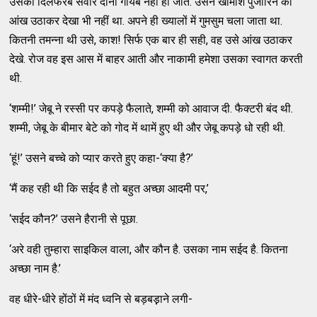
उसका दिलफरेब सवार दोनों गायब नहीं हो जाते. उसने खामोश पुजारिन को
आंख उठाकर देखा भी नहीं था. अपने ही ख्यालों में गुमसुम चला जाता था.
कितनी तमन्ना थी उसे, काश! सिर्फ एक बार ही सही, वह उसे आंख उठाकर
देखे. रोज वह इस आस में बाहर आती और नाकामी हमेशा उसका स्वागत करती
थी.
‘शम्मी!’ जेबू ने रस्सी पर कपड़े फैलाते, शम्मी को आवाज दी. फैक्टरी बंद थी.
शम्मी, जेबू के बीमार बेटे को गोद में थामें हुए थी और जेबू कपड़े धो रही थी.
‘हूं!’ उसने बच्चे को प्यार करते हुए कहा-‘क्या है?’
‘मैं कह रही थी कि सईद है तो बहुत अच्छा आदमी पर,’
‘सईद कौन?’ उसने हैरानी से पूछा.
‘अरे वही तुम्हारा साइकिल वाला, और कौन है. उसका नाम सईद है. कितना
अच्छा नाम है.’
वह धीरे-धीरे होंठों में मंद ध्वनि से बड़बड़़ाने लगी-