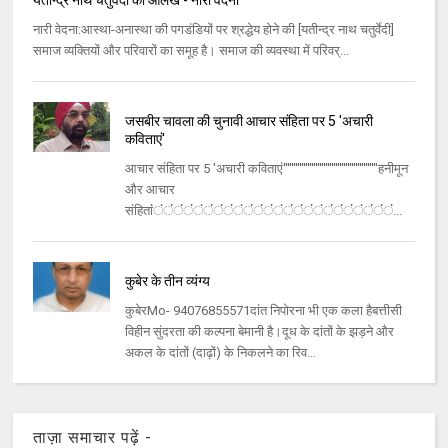
नारी वेदना:आस्था-अनास्था की पगडंडियों पर श्रद्धेय होने की [यतीन्द्र नाथ चतुर्वेदी]
समाज व्यक्तियों और परिवारों का समूह है। समाज की व्यवस्था में परिवर्...
जसबीर चावला की चुनावी आचार संहिता पर 5 'अचारी
कविताएं'
आचार संहिता पर 5 'अचारी कविताएं'''''''''''''''''''''''''''''''''''''''''''''''हनीमून
और आचार
संहितांंंंंंंंंंंंंंंंंंंंंंंंंंंंंंंंंंंंंंंंंंंंंंंंंं...
कुबेर के तीन व्यंग्य
कुबेरMo- 94076855571दांत निपोरना भी एक कला हैबत्तीसी
विहीन सुंदरता की कल्पना बेमानी है।दूध के दांतों के झड़ने और
अकल के दांतों (दाढ़ों) के निकलने का रिव...
ताज़ा समाचार पढ़ें -