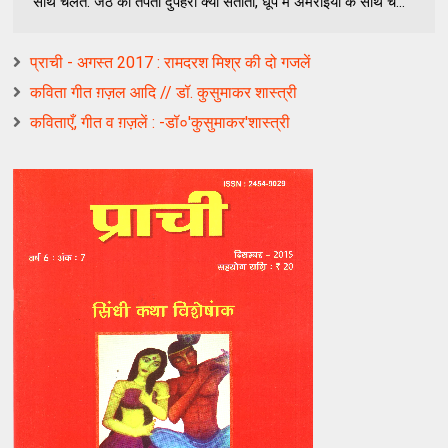
साथ चलते. जेठ की तपती दुपहरी क्यों सताती, धूप में अमराइयों के साथ च...
प्राची - अगस्त 2017 : रामदरश मिश्र की दो गजलें
कविता गीत ग़ज़ल आदि // डॉ. कुसुमाकर शास्त्री
कविताएँ, गीत व ग़ज़लें : -डॉ०'कुसुमाकर'शास्त्री