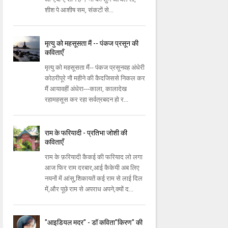
शीश पे आशीष सम, संकटों से...
मृत्यु को महसूसता मैं -- पंकज प्रसून की
कविताएँ
मृत्यु को महसूसता मैं-- पंकज प्रसूनवह अंधेरी
कोठरीपूरे नौ महीने की कैदजिससे निकल कर
मैं आयावहीं अंधेरा---काला, कालादेख
रहामहसूस कर रहा सर्वत्रबदन हो र...
राम के फरियादी - प्रतिभा जोशी की
कविताएँ
राम के फ़रियादी कैकई की फरियाद लो लगा
आज फिर राम दरबार,आई कैकेयी अब लिए
नयनों में आंसू,शिकायतें कई राम से लाई दिल
में,और पूछे राम से अपराध अपने,क्यों द...
"आइडियल मदर" - डॉ कविता"किरण" की