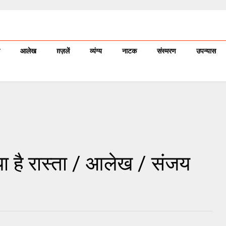
आलेख
ग़ज़लें
व्यंग्य
नाटक
संस्मरण
उपन्यास
ा है रास्ता / आलेख / संजय