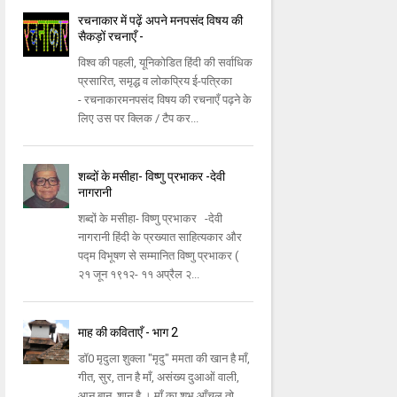
रचनाकार में पढ़ें अपने मनपसंद विषय की
सैकड़ों रचनाएँ -
विश्व की पहली, यूनिकोडित हिंदी की सर्वाधिक
प्रसारित, समृद्ध व लोकप्रिय ई-पत्रिका
- रचनाकारमनपसंद विषय की रचनाएँ पढ़ने के
लिए उस पर क्लिक / टैप कर...
शब्दों के मसीहा- विष्णु प्रभाकर -देवी
नागरानी
शब्दों के मसीहा- विष्णु प्रभाकर -देवी
नागरानी हिंदी के प्रख्यात साहित्यकार और
पद्म विभूषण से सम्मानित विष्णु प्रभाकर (
२१ जून १९१२- ११ अप्रैल २...
माह की कविताएँ - भाग 2
डॉ0 मृदुला शुक्ला "मृदु" ममता की खान है माँ,
गीत, सुर, तान है माँ, असंख्य दुआओं वाली,
आन,बान, शान है । माँ का शुभ आँचल तो,