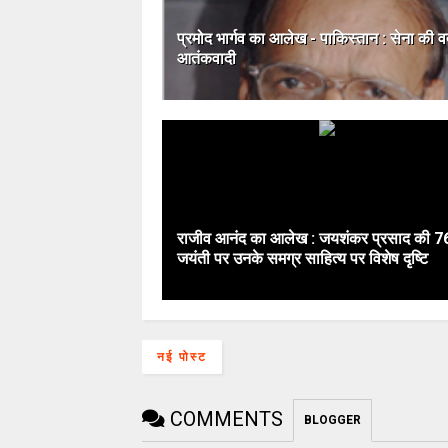
प्रमोद भार्गव का आलेख - पाकिस्‍तान : सेना की वर्द
आतंकवादी
राजीव आनंद का आलेख : जयशंकर प्रसाद की 76
जयंती पर उनके समग्र साहित्‍य पर विशेष दृष्टि
नई पोस्ट
COMMENTS
BLOGGER