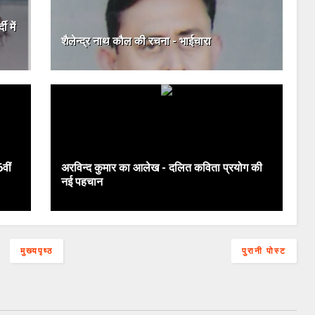
ी में
शैलेन्द्र नाथ कौल की रचना - भाईचारा
वीं
अरविन्‍द कुमार का आलेख - दलित कविता प्रयोग की
नई पहचान
मुख्यपृष्ठ
पुरानी पोस्ट