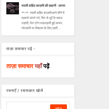
स्वामी वाहिद काज़मी की कहानी : लानत
**-**- स्वामी वाहिद काज़मीअपने सीने में
दहकते अंगारे भरे, सिर से धुएँ के बादल
उड़ाती, मेल ट्रेन धड़धड़ाती हुई आकर,
प्लेटफ़ॉर्म पर विश्राम के लिए ठहरी....
ताज़ा समाचार पढ़ें -
ताज़ा समाचार
यहाँ
पढ़ें
रचनाएँ / रचनाकार खोजें