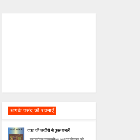
आपके पसंद की रचनाएँ
वक्त की लकीरों से कुछ ग़ज़लें…
- ब्रजमोहन झालानी**-**आदमीवक्त की