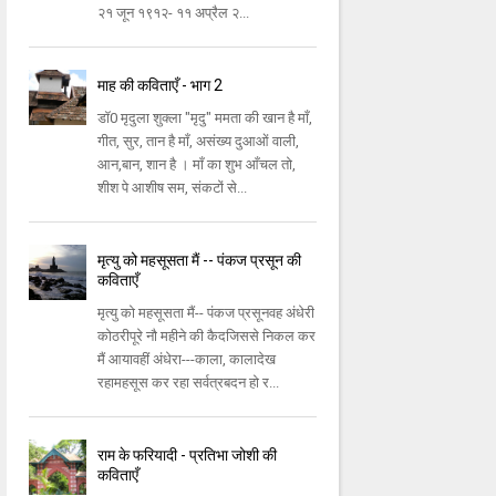
२१ जून १९१२- ११ अप्रैल २...
माह की कविताएँ - भाग 2
डॉ0 मृदुला शुक्ला "मृदु" ममता की खान है माँ,
गीत, सुर, तान है माँ, असंख्य दुआओं वाली,
आन,बान, शान है । माँ का शुभ आँचल तो,
शीश पे आशीष सम, संकटों से...
मृत्यु को महसूसता मैं -- पंकज प्रसून की
कविताएँ
मृत्यु को महसूसता मैं-- पंकज प्रसूनवह अंधेरी
कोठरीपूरे नौ महीने की कैदजिससे निकल कर
मैं आयावहीं अंधेरा---काला, कालादेख
रहामहसूस कर रहा सर्वत्रबदन हो र...
राम के फरियादी - प्रतिभा जोशी की
कविताएँ