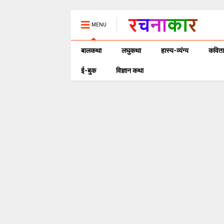
MENU
बालकथा
लघुकथा
हास्य-व्यंग्य
कविता
ई-बुक
विज्ञान कथा