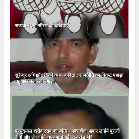
सत्यवान वर्मा सौरभ की कविताएँ
सुरेन्‍द्र अग्‍निहोत्री की व्यंग्य कविता : राजनीति का विकट पहाड़ा
चहुं ओर बज रहा नगाड़ा
प्रभुदयाल श्रीवास्तव का व्यंग्य - एक्सचेंज आफर लाईये पुरानी
बीवी और ले जाईये चमचमाती हुई न्यू ब्रांड बीवी