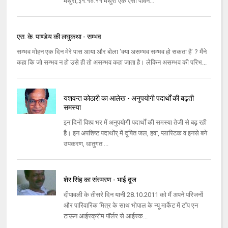
मथुरा;३१.१०.११ मथुरा एक ऐसी पावन...
एस. के. पाण्डेय की लघुकथा - सम्भव
सम्भव मोहन एक दिन मेरे पास आया और बोला ‘क्या असम्भव सम्भव हो सकता है’ ? मैंने
कहा कि जो सम्भव न हो उसे ही तो असम्भव कहा जाता है। लेकिन असम्भव की परिभ...
यशवन्‍त कोठारी का आलेख - अनुपयोगी पदार्थों की बढ़ती
समस्‍या
इन दिनों विश्‍व भर में अनुपयोगी पदार्थों की समस्‍या तेजी से बढ़ रही
है। इन अपशिष्‍ट पदाथोंर् में दूषित जल, हवा, प्‍लास्‍टिक व इनसे बने
उपकरण, धातुगत ...
शेर सिंह का संस्मरण - भाई दूज
दीपावली के तीसरे दिन यानी 28.10.2011 को मैं अपने परिजनों
और पारिवारिक मित्र के साथ भोपाल के न्‍यू मार्केट में टॉप एन
टाऊन आईस्‍क्रीम पॉर्लर से आईस्‍क...