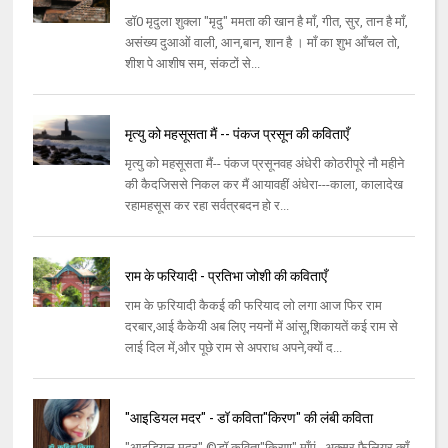
डॉ0 मृदुला शुक्ला "मृदु" ममता की खान है माँ, गीत, सुर, तान है माँ,
असंख्य दुआओं वाली, आन,बान, शान है । माँ का शुभ आँचल तो,
शीश पे आशीष सम, संकटों से...
मृत्यु को महसूसता मैं -- पंकज प्रसून की कविताएँ
मृत्यु को महसूसता मैं-- पंकज प्रसूनवह अंधेरी कोठरीपूरे नौ महीने
की कैदजिससे निकल कर मैं आयावहीं अंधेरा---काला, कालादेख
रहामहसूस कर रहा सर्वत्रबदन हो र...
राम के फरियादी - प्रतिभा जोशी की कविताएँ
राम के फ़रियादी कैकई की फरियाद लो लगा आज फिर राम
दरबार,आई कैकेयी अब लिए नयनों में आंसू,शिकायतें कई राम से
लाई दिल में,और पूछे राम से अपराध अपने,क्यों द...
"आइडियल मदर" - डॉ कविता"किरण" की लंबी कविता
"आइडियल मदर" ©डॉ कविता"किरण" माँएं.. अक्सर फैलियर क्यूँ