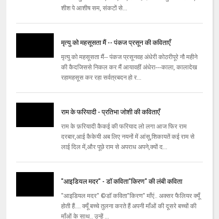
शीश पे आशीष सम, संकटों से...
मृत्यु को महसूसता मैं -- पंकज प्रसून की कविताएँ
मृत्यु को महसूसता मैं-- पंकज प्रसूनवह अंधेरी कोठरीपूरे नौ महीने
की कैदजिससे निकल कर मैं आयावहीं अंधेरा---काला, कालादेख
रहामहसूस कर रहा सर्वत्रबदन हो र...
राम के फरियादी - प्रतिभा जोशी की कविताएँ
राम के फ़रियादी कैकई की फरियाद लो लगा आज फिर राम
दरबार,आई कैकेयी अब लिए नयनों में आंसू,शिकायतें कई राम से
लाई दिल में,और पूछे राम से अपराध अपने,क्यों द...
"आइडियल मदर" - डॉ कविता"किरण" की लंबी कविता
"आइडियल मदर" ©डॉ कविता"किरण" माँएं.. अक्सर फैलियर क्यूँ
होती हैं.... क्यूँ बच्चे तुलना करते हैं अपनी माँओं की दूसरे बच्चों की
माँओं के साथ.. उन्हें ...