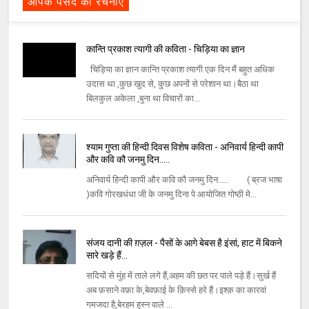
आपके पसंद की रचनाएँ
कान्ति प्रकाश त्यागी की कविता - चिड़िया का ज्ञान
चिड़िया का ज्ञान कान्ति प्रकाश त्यागी एक दिन मैं बहुत अधिक
उदास था ,कुछ खुद से, कु्छ अपनों से परेशान था।बैठा था
बिलकुल अकेला ,बुना था विचारों का...
श्याम गुप्ता की हिन्दी दिवस विशेष कविता - अनिवार्य हिन्दी कापी
और कवि कौ जनमु दिन.....
अनिवार्य हिन्दी कापी और कवि कौ जनमु दिन..... ( ब्रज भाषा
)कवि गोरखधंधा जी के जनमु दिना पे आयोजित गोष्ठी मे...
संजय दानी की ग़ज़ल - पैसों के आगे बेबस है इंसां, हाट में बिकने
सारे खड़े हैं...
सदियों से मुंह में ताले लगे हैं,अहम की छत पर पाले पड़े हैं।सुर्ख हैं
अब फ़साने वफ़ा के,बेवफ़ाई के क़िस्से हरे हैं।इश्क़ का कारवां
गमजदा है,बेरहम हुस्न वाले ...