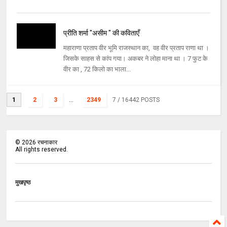
प्रीति शर्मा "असीम " की कविताएँ
महाराणा प्रताप वीर भूमि राजस्थान का, वह वीर प्रताप राणा था ।
जिसके साहस से कांप गया। अकबर ने लोहा माना था । 7 फुट के
वीर का , 72 किलो का भाला...
1
2
3
...
2349
7
/ 16442 POSTS
©
2026
रचनाकार
All rights reserved.
मुखपृष्ठ