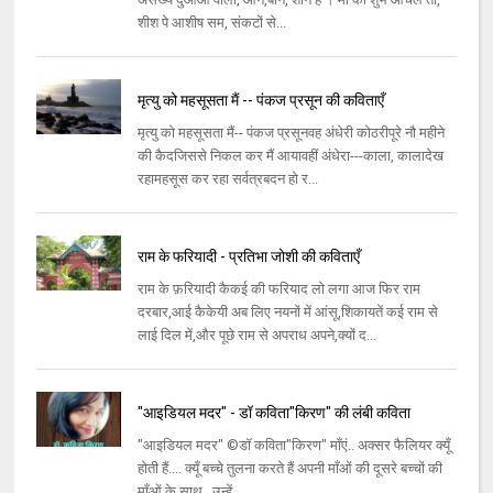
शीश पे आशीष सम, संकटों से...
मृत्यु को महसूसता मैं -- पंकज प्रसून की कविताएँ
मृत्यु को महसूसता मैं-- पंकज प्रसूनवह अंधेरी कोठरीपूरे नौ महीने
की कैदजिससे निकल कर मैं आयावहीं अंधेरा---काला, कालादेख
रहामहसूस कर रहा सर्वत्रबदन हो र...
राम के फरियादी - प्रतिभा जोशी की कविताएँ
राम के फ़रियादी कैकई की फरियाद लो लगा आज फिर राम
दरबार,आई कैकेयी अब लिए नयनों में आंसू,शिकायतें कई राम से
लाई दिल में,और पूछे राम से अपराध अपने,क्यों द...
"आइडियल मदर" - डॉ कविता"किरण" की लंबी कविता
"आइडियल मदर" ©डॉ कविता"किरण" माँएं.. अक्सर फैलियर क्यूँ
होती हैं.... क्यूँ बच्चे तुलना करते हैं अपनी माँओं की दूसरे बच्चों की
माँओं के साथ.. उन्हें ...