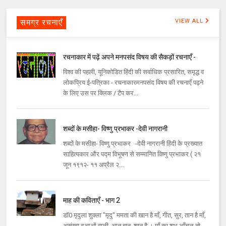
समग्र रचनाएँ
VIEW ALL
रचनाकार में पढ़ें अपने मनपसंद विषय की सैकड़ों रचनाएँ -
विश्व की पहली, यूनिकोडित हिंदी की सर्वाधिक प्रसारित, समृद्ध व
लोकप्रिय ई-पत्रिका - रचनाकारमनपसंद विषय की रचनाएँ पढ़ने
के लिए उस पर क्लिक / टैप कर...
शब्दों के मसीहा- विष्णु प्रभाकर -देवी नागरानी
शब्दों के मसीहा- विष्णु प्रभाकर -देवी नागरानी हिंदी के प्रख्यात
साहित्यकार और पद्म विभूषण से सम्मानित विष्णु प्रभाकर ( २१
जून १९१२- ११ अप्रैल २...
माह की कविताएँ - भाग 2
डॉ0 मृदुला शुक्ला "मृदु" ममता की खान है माँ, गीत, सुर, तान है माँ,
असंख्य दुआओं वाली, आन,बान, शान है । माँ का शुभ आँचल तो,