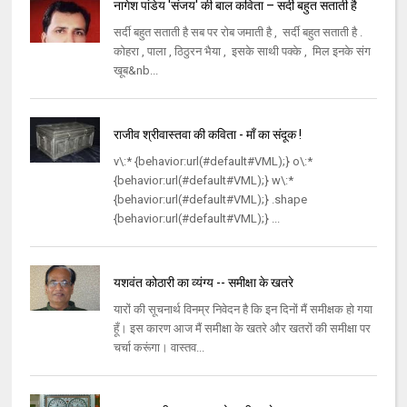
नागेश पांडेय 'संजय' की बाल कविता – सर्दी बहुत सताती है
सर्दी बहुत सताती है सब पर रोब जमाती है , सर्दी बहुत सताती है .
कोहरा , पाला , ठिठुरन भैया , इसके साथी पक्के , मिल इनके संग
खूब&nb...
राजीव श्रीवास्तवा की कविता - माँ का संदूक !
v\:* {behavior:url(#default#VML);} o\:*
{behavior:url(#default#VML);} w\:*
{behavior:url(#default#VML);} .shape
{behavior:url(#default#VML);} ...
यशवंत कोठारी का व्यंग्य -- समीक्षा के खतरे
यारों की सूचनार्थ विनम्र निवेदन है कि इन दिनों मैं समीक्षक हो गया
हूँ। इस कारण आज मैं समीक्षा के खतरे और खतरों की समीक्षा पर
चर्चा करूंगा। वास्‍तव...