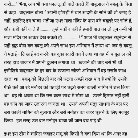
करो......’ ‘भैया, आप भी क्या फालतू की बातें करते हैं.’ बाबूलाल ने बबलू के पिता
से कहा . बाबूलाल बोला ‘‘ अपनी झोपड़ी में चार आदमी के सोने की तो जगह है
नहीं, इसलिए हम चाचा-भतीजा उधर माता मंदिर के पास बने चबूतरे पर सोते हैं,
और कहीं नहीं जाते हैं ........... तुम्हें यकीन नहीं है हमारी बात का तो तुम कभी भी
माता मंदिर पर आकर देख सकते हो..................! ’’ आज भी बाबूलाल रघुनंदन से
यही झूठ बोल कर बबलू को अपने साथ इस अभियान में लाया था. जब से बबलू
ने पढ़ाई - लिखाई बंद करके वह दुकानदारी करने लगा था वह भी बाबूलाल की
तरह हाट बाजार में अपनी दुकान लगाता था . खजाने की चाह उसे भी थी.
इसीलिये बाबूलाल के हर बार के खजाना खोजो अभियान में वह उसके साथ
रहता था . बबलू को पिछली बार की घटना अच्छी तरह याद है क्योंकि उसके
पीछे चले आ रहे मनोहर को पहाड़ी पर चढ़ते समय काली नागिन ने डस लिया
था . वह तो अच्छा था कि उस वक्त साथ में डोमा था . उसने हिम्मत नहीं हारी .
वह सांप का जहर उतारना जानता था . उसने अपनी मंत्र साधना के बल पर
उस काली नागिन को बुलाया और उसे मनोहर का जहर चूसने के लिए मजबूर
किया . इस तरह उस बार मनोहर चाचा की जान बच पाई थी.
इधर इस टीम में शामिल जवाहर मामू को किसी ने बता दिया था कि अगर वह