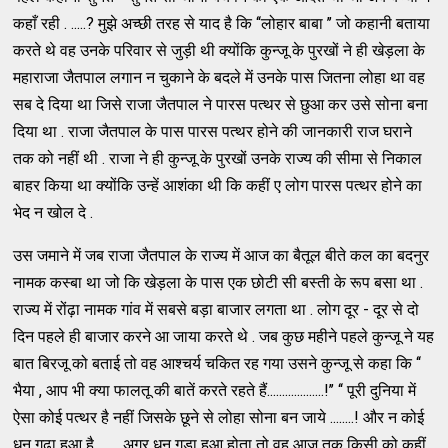
कहाँ रही . .....? मुझे अच्छी तरह से याद है कि ‘‘लोहार बाबा ’’ जो कहानी बताया
करते थे वह उनके परिवार से जुड़ी थी क्योंकि कुन्जू के पुरखों ने ही खेड़ला के
महाराजा जैतपाल लगान न चुकाने के बदले में उनके पास जितना लोहा था वह
सब दे दिया था जिसे राजा जैतपाल ने पारस पत्थर से छुआ कर उसे सोना बना
दिया था . राजा जैतपाल के पास पारस पत्थर होने की जानकारी राज घराने
तक को नहीं थी . राजा ने ही कुन्जू के पुरखों उनके राज्य की सीमा से निकाल
बाहर किया था क्योंकि उन्हें आशंका थी कि कहीं ए लोग पारस पत्थर होने का
भेद न खोल दे .
उस जमाने में जब राजा जैतपाल के राज्य में आज का बैतूल बीते कल का बदनुर
नामक कस्बा था जो कि खेड़ला के पास एक छोटी सी बस्ती के रूप बसा था .
राज्य में रोंढ़ा नामक गांव में सबसे बड़ा बाजार लगता था . लोग दूर - दूर से दो
दिन पहले ही बाजार करने आ जाया करते थे . जब कुछ महीने पहले कुन्जू ने यह
बात बिरजू को बताई तो वह आश्चर्य चकित रह गया उसने कुन्जू से कहा कि ‘‘
भैया , आप भी क्या फालतू की बातें करते रहते हैं...................!’’ ‘‘ पूरी दुनिया में
ऐसा कोई पत्थर है नहीं जिसके छूने से लोहा सोना बन जाये ........! और न कोई
धन गढ़ा हुआ है ....... अगर धन गड़ा हुआ होता तो वह आज तक किसी को कहीं