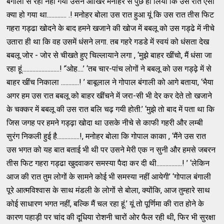
बंगाली से रहा नहीं गया उसने आखिर मनोहर सें पुछ ही लिया कि उस रात ऐसा
क्या हो गया था............. .! मनोहर बोला उस रात हुआ यूं कि उस रात तीस फिट
गहरा गड्ढा खोदने के बाद हमने खजाने की खोज में बबलू को उस गड्ढे में नीचे
उतारा ही था कि वह उसमें धंसने लगा. तब गहरे गडडे में स्वयं को धंसता देख
बबलू जोर - जोर से चीखते हुए चिल्लायाने लगा , ‘मुझे बाहर खींचो, मैं धंसा जा
रहा हूं.........................! ’‘ओह....’ ‘तब चार-पांच लोगों ने बबलू को उस गड्ढ़े में से
बाहर खींच निकाला ............! ’ बाबूलाल ने गोपाल बंगाली को आगे बताया, ‘भैया
अगर हम उस रात बबलू को बाहर खींचने में जरा-सी भी देर कर देते तो खजाने
के चक्कर में बबलू की उस रात बलि चढ़ गयी होती.’ ‘मुझे तो बाद में पता था कि
जिस जगह पर हमने गड्ढ़ा खोदा था उसके नीचे से काफी गहरी और लम्बी
सुरंग निकली हुई है...............!, मनोहर बोला कि गोपाल काका , ‘मैंने उस रात
उस भगत को यह बात बताई भी थी पर उसने मेरी एक न सुनी और हमसे जबरन
तीस फिट गहरा गड्ढा खुदवाकर समस्या पैदा कर दी थी.................! ’ ‘लेकिन
आज की रात तुम लोगों के सामने कोई भी समस्या नहीं आयेगी’ ‘गोपाल बंगाली
पूरे आत्मविश्वास के साथ मंडली के लोगों से बोला, क्योंकि, आज तुम्हारे साथ
कोई साधारण भगत नहीं, बल्कि मैं चल रहा हूं.’ यूं तो पूर्णिमा की रात होने के
कारण पहाड़ी पर चांद की दूधिया रोशनी चारों ओर फैल रही थी, फिर भी सुरक्षा