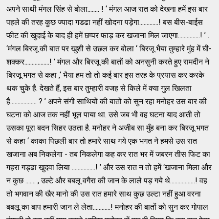
अपने साथी मंगल सिंह से बोला........ ! ‘ मंगल आज रात को देखना हमें इस बार
पहले की तरह कुछ ज्यादा गडढा नहीं खोदना पड़ेगा.............! बस बीस-बाईस
फीट की खुदाई के बाद ही हमें छप्पर फाड़ कर खजाना मिल जाएगा...............! ’ .
‘मंगल बिरजू की बात पर खुशी से उछल कर बोला ‘ बिरजू भैया तुम्हारे मुंह में घी-
शक्कर.................! ’ मंगल और बिरजू की बातों को अनसुनी करते हुए रामदीन ने
बिरजू भगत से कहा ,‘ भैया हम तो तो कई बार इस तरह के प्रयास कर करके
थक चुके है. देखते हैं, इस बार तुम्हारी वजह से किले में क्या गुल खिलता
है.................. ? ’ अपने संगी साथियों की बातों को सुन रहा मनोहर उस बार की
घटना को आज तक नहीं भूल पाया था. उसे जब भी वह घटना याद आती तो
उसका पूरा बदन सिहर उठता है. मनोहर ने अजीब सा मुँह बना कर बिरजू भगत
से कहा ‘ काका पिछली बार तो हमारे साथ गये एक भगत ने हमसे उस रात
खजाना अब निकलेगा - तब निकलेगा कह कर रात भर में जबरन तीस फिट का
गहरा गड्ढा खुदवा लिया ................! ’ और उस रात न तो हमें ‘खजाना मिला और
न कुछ ....... , उल्टे और बबलू वगैरा की जान के लाले पड़ गये थे.................! वह
तो भगवान की खैर मानो की उस रात हमारे साथ कुछ उल्टा नहीं हुआ वरना
बबलू का बाप हमारी जान ले लेता............! मनोहर की बातों को सुन कर गोपाल