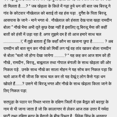
तो मिलता है.......? ’’ जब खेड़ला के किले में गड़ा हुये धन की बात जब बिरजू ने
गांव के कोटवार नौखेलाल को बताई तो वह हंस पड़ा . दुर्गेश के पिता बिरजू
आसपास के जाने - माने भगत थे . नौखेलाल को हंसता देख पास खड़ा रामदीन
बोला ‘‘ नौखे भैया अभी तूने कुछ देखा नहीं है इसलिए तू बिरजू भैया की कहीं
बातों को हंसी में उड़ा रहा है. अगर तुझमे दम है तो आज हमारे साथ चल
......................!,’ मैं तुझे बताता हूँ कि कहाँ कौन सा खजाना छुपा है............... ? अब
रामदीन की बात सुन कर नौखे को मिर्ची लग गई वह तांव खाकर बोला रामदीन
से बोला ‘‘चलो जो होगा देखा जायेगा .............? ’’ यह कह कर आज शाम को ही
नौखे , रामदीन , बिरजू , बाबूलाल तथा गोपाल बंगाली के साथ खेड़ला की ओर
निकल पड़े . उनके साथ नौखे का साला मोहन ने यह सोच कर निकल पड़ा कि
चलो आज मैं भी जीजा कि साथ चल कर तो यह देखूं ए लोग कैसे गड़ा धन
खोदते हैं.........? उसने भी बिरजू भगत और नौखे के साथ खेड़ला किला जाने के
लिए निकल पड़ा.
सतपुड़ा के पठार पर स्थित भारत के दक्षिण जिलों में एक बैतूल को बदनूर के
नाम से भी जाना जाता है जो कि कालान्तर से लेकर आज तक उत्तर में नर्मदा
घाटी तथा दक्षिण बरार के मैदानो के बीच स्थित है . विवेक सिंधु के अनुसार