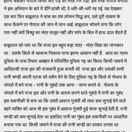
इतना कहकर गोपाल किसी कटे पेड़ की तरह गिर पड़ा. इस तरह गोपाल बंगाली
ने इस अभियान के बारे में डींगे हांकी थी, वे धरी-की-धरी रह गई. यह देखकर
एक बार फिर बाबूलाल ने बांस का वंश लोचन सिद्ध कर, उसे पूरी ताकत के
साथ फेंकने पर गोपाल की जान में जान आई .बाबूलाल सोचने लगा कि लोग
पता नहीं क्यों बिच्छु का मंत्र मालूम नहीं और सांप के बिल में हाथ डाल बैठते हैं.
बाबूलाल को पता था कि राजा इल बहुत बड़ा तंत्र - मंत्र विद्या का जानकार
था . उसके किले से खजाना निकाल पाना इतना आसान नहीं है . आज का ग्राम
दुधिया के पास स्थित अखंहर में परिवर्तित दुधिया गढ़ का किला किसी जमाने में
आदिवासी राजा इल की राजधानी हुआ करती थी. राजा इल और उसकी पत्नी
रानी चण्डी अपनी प्रजा को दर्शन देने के लिए दुधिया गढ़ के किले से गोधना के
जंगलो में बने राजा - रानी के गुबंदो तक आना - जाना करते थे . गोधना के
जंगलो में बने राजा इल और रानी के आराम करने वाले गुबंदो में रानी का गुबंद
इस तकनीकी से बना था कि उसमें आवाज गुजंती थी तथा कम सुनाई देने वाले
बहरे व्यक्ति को आज भी इस गुबंद में आवाज गुंजती हुई साफ सुनाई देती है. रानी
चण्डी को कम सुनाई देता था इसलिए रानी का गुंबद इस तकनीकी पर आधारित
बनाया गया था. किसी जमाने में राजा की रानी चण्डी का दरबार लगता था .