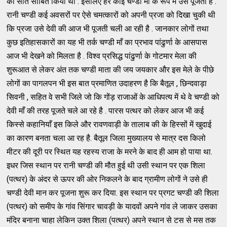
को सति साबित किया था . इसलिए हर कोई चण्डी माँ के रूप में उसे पूजता है .
रानी चण्डी कई अवसरों पर ऐसे चमत्कारों को अपनी प्रजा को दिखा चुकी थी
कि प्रजा उसे देवी की आज भी पूजती चली आ रही है . जानकार लोगों तथा
कुछ इतिहासकारों का यह भी तर्क चण्डी माँ का प्रभाव पांढुर्णा के आसपास
आज भी देखने को मिलता है . विश्व प्रसिद्ध पांढुर्णा के गोटमार मेला की
शुरूआत से लेकर अंत तक चण्डी माता की जय जयकार और इस मेले के पीछे
लोगों का पागलपन भी इस बात प्रमाणित उदाहरण है कि बैतूल , छिन्दवाड़ा
सिवनी , सहित वे सभी जिले जो कि गोंड़ राजाओं के आधिपत्य में थे वे चण्डी को
देवी माँ की तरह पूजते चले आ रहे है . पारस पत्थर को लेकर आज भी कई
किस्से कहानियाँ इस किले और रावणवाड़ी के तालाब की के हिस्सों में खुदाई
का कारण बनता चला आ रह है. बैतूल जिला मुख्यालय से मात्र दस किलो
मीटर की दूरी पर स्थित यह रहस्य राजा के मरने के बाद ही आम हो पाया था.
इधर जिस स्थान पर रानी चण्डी की मौत हुई थी उसी स्थान पर एक शिला
(पत्थर) के अंदर से ऊपर की ओर निकलने के बाद ग्रामीण लोगों ने उसे ही
चण्डी देवी मान कर पूजना शुरू कर दिया. इस स्थान पर प्रगट चण्डी की शिला
(पत्थर) को समीप के गांव सिंगार चावड़ी के यादवों अपने गांव ले जाकर उसका
मंदिर बनाना चाहा लेकिन उक्त शिला (पत्थर) अपने स्थान से टस से मस तक