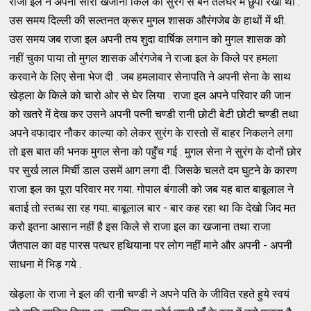
राजा इल ने अपना सारा खजाना किले की सुरंग से बने तलघर में छुपा रखा था .
उस समय दिल्ली की सल्तनत क्रूर मुगल शासक औरंगजेब के हाथों में थी.
उस समय जब राजा इल अपनी तय शुदा वार्षिक लगान को मुगल शासक को
नहीं चुका पाया तो मुगल शासक औरंगजेब ने राजा इल के किले पर हमला
करवाने के लिए सेना भेज दी . जब हमलावार सेनापति ने अपनी सेना के साथ
खेड़ला के किले को चारो ओर से घेर लिया . राजा इल अपने परिवार की जान
को खतरे में देख कर उसने अपनी पत्नी चण्डी रानी छोटी बेटी छोटी चण्डी तथा
अपने वफादार नौकर काल्या को लेकर सुरंग के रास्तो सें बाहर निकलने लगा
तो इस बात की भनक मुगल सेना को पहुँच गई . मुगल सेना ने सुरंग के दोनों छोर
पर सुर्ख लाल मिर्ची डाल उसमें आग लगा दी. जिसके चलते दम घुटने के कारण
राजा इल का पूरा परिवार मर गया. गोपाल बंगाली को जब यह बात बाबूलाल ने
बताई तो स्तब्ध सा रह गया. बाबूलाल बार - बार कह रहा था कि देखो जिद मत
करो इतना आसान नहीं है इस किले से राजा इल का खजाना तथा राजा
जैतपाल का वह पारस पत्थर हथियाना पर लोग नहीं माने और अपनी - अपनी
साधना में भिड़ गये .
खेड़ला के राजा ने इल की रानी चण्डी ने अपने पति के जीवित रहते हुये स्वयं