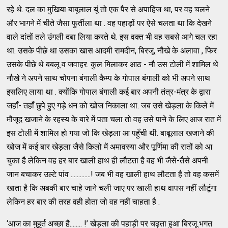
रहे थे. दल का मुखिया बाबूलाल यूं तो एक पैर से अपाहिज था, पर वह चलने
और भागने में चीते जैसा फुर्तीला था . वह पहाड़ों पर ऐसे चलता था कि देखने
वाले दांतों तले उंगली दबा लिया करते थे. इस वक्त भी वह सबसे आगे चल रहा
था. उसके पीछे था उसका खास आदमी रामदीन, बिरजू, नौखे के अलावा , फिर
उसके पीछे थे बबलू व जवाहर. कुल मिलाकर आठ - नौ उस टोली में शामिल थे
नौखे ने अपने साथ चोपना बंगाली कैम्प के गोपाल बंगाली को भी अपने साथ
इसलिए लाया था . क्योंकि गोपाल बंगाली कई बार अपनी तंत्र-मंत्र के द्वारा
जहाँ- तहाँ छुपे हुए गड़े धन को खोज निकाला था. जब उसे खेड़ला के किले में
मौजूद खजाने के रहस्य के बारे में पता चला तो वह उसे पाने के लिए आज रात में
इस टोली में शामिल हो गया जो कि खेड़ला आ पहुँची थी. बाबूलाल खजाने की
खोज में कई बार खेड़ला जैसे किलो में अमावस्या और पूर्णिमा की रातों को आ
चुका है लेकिन वह हर बार खाली हाथ ही लौटता है वह भी जैसे-तैसे अपनी
जान बचाकर उल्टे पांव .............! जब भी वह खाली हाथ लौटता है तो वह कसमें
खाता है कि अबकी बार चाहे जाने चली जाए पर खाली हाथ वापस नहीं लौटूंगा
लेकिन हर बार की तरह वही होता जो वह नहीं चाहता है .
‘आज का मुहूर्त अच्छा है........ !’ खेड़ला की पहाड़ी पर चढ़ता हुआ बिरजू भगत