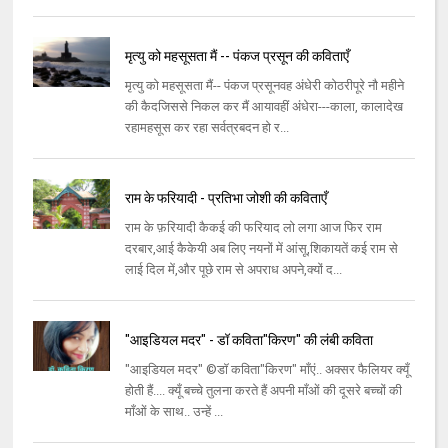
मृत्यु को महसूसता मैं -- पंकज प्रसून की कविताएँ
मृत्यु को महसूसता मैं-- पंकज प्रसूनवह अंधेरी कोठरीपूरे नौ महीने
की कैदजिससे निकल कर मैं आयावहीं अंधेरा---काला, कालादेख
रहामहसूस कर रहा सर्वत्रबदन हो र...
राम के फरियादी - प्रतिभा जोशी की कविताएँ
राम के फ़रियादी कैकई की फरियाद लो लगा आज फिर राम
दरबार,आई कैकेयी अब लिए नयनों में आंसू,शिकायतें कई राम से
लाई दिल में,और पूछे राम से अपराध अपने,क्यों द...
"आइडियल मदर" - डॉ कविता"किरण" की लंबी कविता
"आइडियल मदर" ©डॉ कविता"किरण" माँएं.. अक्सर फैलियर क्यूँ
होती हैं.... क्यूँ बच्चे तुलना करते हैं अपनी माँओं की दूसरे बच्चों की
माँओं के साथ.. उन्हें ...