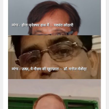
व्यंग्य - होना फ्रेक्चर हाथ में ... यशवंत कोठारी
व्यंग्य - उफ़्फ़, ये मौसम की ख़ुराफ़ात -- डॉ. मनोज मोक्षेंद्र