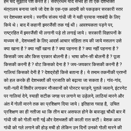
हम चंद सुझााव पेश करते हैं। सर्वप्रथम यदि संभव हो तो एक देशभक्ति
मंत्रालय बनाया जाये जो देश के एक-एक आदमी को पकड़कर सरकारी स्तर
पर देशभक्त बनाये। स्वर्गीय संजय गांधी जी ने यही प्रयास नशबंदी के लिए
किये थे। बाद में कहानी इमरजैंसी तक गई थी। आवश्यकता पड़ने पर,
राष्ट्रहित में इमरजैंसी भी लगानी पड़े तो लगाई जाये। सरकारी विज्ञापनों के
माध्यम से , देशभक्तों के लिए आदर्श आचार संहिता तय की जाये मसलन उसे
क्या खाना है ? क्या नहीं खाना है ? क्या पहनना है ? क्या नहीं पहनना है ?
किसकी जय और किस प्रकार बोलनी है। भाषा कौन-सी बोलनी है ? पूजा
किसकी करनी है ? वोट किसको देना है ? जय-जयकार किसकी करनी है ?
गालियां किसको देनी है ? देशद्रोही किसे बताना है। ये तमाम तकनीकी प्रश्नों
को हल करके ही देशभक्तों की प्रजाति को बढ़ाया जा सकता है। गांव-गांव,
गली-गली में शिवीर लगाकर नौजवानों को पोस्टर फाड़ने, पुतले जलाने, इंटरनेट
पर गालियां देने, स्याही सटीक जगह पर लगाने या उड़ेलने, लाठियां मारने और
अंत में गोली मारने तक का प्रशिक्षण दिया जाये। इतिहास गवाह है, उचित
प्रशिक्षण का ही नतीजा था कि तीन बार असफल होने के बावजूद चौथी बार में
गांधी जी को गोली मारी गई और देशभक्तों की काली रात कटी। बेशक आज
गांधी को गले लगाने की होड़ मची हो लेकिन उन दिनों उनको गोली मारने की