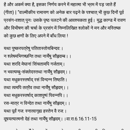
है और अकर्म क्या है, इसका निर्णय करने में महात्मा भी भ्रम में पड़ जाते हैं
(गीता) | “वाल्मीकीय रामायण को अनेक बार पढ़ने के पश्चात् भी कुछ दिनों पूर्व
प्रसंग-वशात् पुनः उसके पृष्ठ पलटने की आवश्यकता हुई। युद्ध काण्ड में रावण
और विभीषण की चर्चा के प्रसंग में निम्नलिखित श्लोकों ने मन और मस्तिष्क
को कुछ क्षणों के लिए अपने में बाँध लिया !
यथा पुष्करपत्रेषु पतितास्तोयबिन्दव:।
न श्लेषमभिगच्छन्ति तथा नार्येषु सौहृदम्ब।।
यथा शरदि मेघानां सिंचतामपि गर्जताम्।
न भवत्यम्बु-संक्लेदस्तथा नार्येषु सौहृदम्।।
यथा मधुकरस्तर्षाद् रसं विन्दन्न तिष्ठति।
तथा त्वमपि तत्रैव तथा नार्येषु सौहृदम्।।
यथा मधुकरस्तर्षाद् काशपुष्पं पिवन्नपि।।
रस-मात्र न विन्देत तथा नार्येषु सौहृदम्।।
यथा पूर्वं गज: स्नात्वागृह्य हस्तेन वै रज:।
दूषयत्यात्मनो देहं तथा नार्येषु सौहृदम्।।वा.रा.6.16.11-15