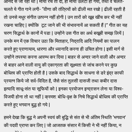
आनंद से जा रही थी | माया रच तो दी, हाँ माया उलटा हो गया, तथा वे चलते-
चलते ये गीत गाने लगी- “वीणा की तंत्रियों को ढीली मत रखो | ढीली रहती है
तो उनसे मधुर संगीत उत्पन्न नहीं होगी | उन तारों को खूब खींच कर भी नहीं
रखना चाहिए | क्योंकि टूट जाने की भी संभावनायें आ सकती हैं |” गीत का यह
चरण सिद्धार्थ के कानों में पडा | उन्होंने उस गीत का अर्थ बखूबी समझ लियें |
उनके मन में एक विचार उठा कि मिताहार, निद्रादि आदि नियमों का पालन
करते हुए प्राणायाम, धारणा और ध्यानादि करना ही उचित होगा | इसी मार्ग से
उन्होंने तपस्या करना आरम्भ कर दिया | बाहर से अन्दर जाने वाली और अन्दर
से बाहर आने वाली वायु की एकाग्रता की सूक्ष्मता से जांच करने पर कुछ
बोधित्व की प्राप्ति होती है | उसके बाद सिद्धार्थ के साधना से डरे इंद्र काफी
प्रयत्न किये जो सर्व-विदित है, जैसे संत तुलसी दासजी तथा कबीर दास
इत्यादि साधू-संत या सूफियों को | इनका प्रयोजन इन्द्रासन लेना या विश्व-
विजयी होना तो था नहीं | क्रमश: बोधि-वृक्ष के निचे सिद्धार्थ बोधित्व की प्राप्ति
करते हुए भगवान बुद्ध हो गये |
हमने देखा कि बुद्ध ने अपनी स्वयं की बुद्धि से संत से भी अंतिम स्थिति ‘भगवान’
की पदवी प्राप्त कर लिए | जो आजतक संसार में किसी ने भी नहीं किया, न