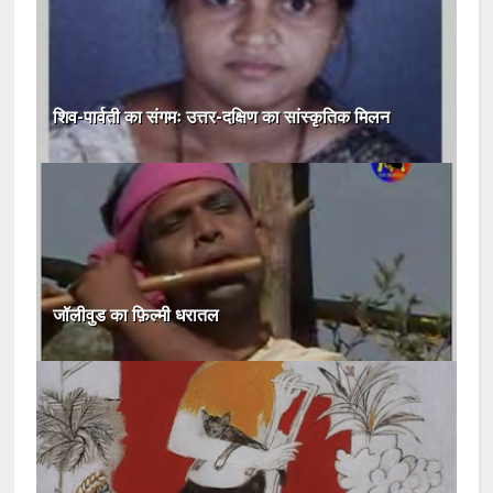
शिव-पार्वती का संगमः उत्तर-दक्षिण का सांस्कृतिक मिलन
जॉलीवुड का फ़िल्मी धरातल