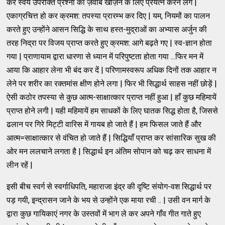
कर स्वयं उपरोक्त प्रश्नों का ज़वाब खोज़ने के लिए प्रयत्न करने लगे |
एकाग्रचित्त हो कर क्रमश: तपस्या प्रारम्भ कर दिए | यम, नियमों का पालन
करते हुए उन्होंने आसन सिद्धि के साथ हस्त-मुद्राओं का अभ्यास अर्जुन की
तरह निद्रा पर विजय प्राप्त करते हुए क्रमश: आगे बढ़ते गए | स्व-ज्ञान होता
गया | प्राणायाम द्वारा धारणा से ध्यान में परिपुष्टता होता गया ...फिर मन में
आया कि आहार लेना भी बंद कर दें | परिणामस्वरूप अधिक दिनों तक आहार न
लेने पर शरीर का रक्तमांस क्षीण होने लगा | फिर भी सिद्धार्थ साहस नहीं छोड़ें |
ऐसी कठोर तपस्या से कुछ आत्म-साक्षात्कार प्राप्त नहीं हुआ | हाँ कुछ महिमायें
प्राप्त होने लगी | यही महिमायें हम साधकों के लिए घातक सिद्ध होता है, जिससे
ढलान पर गिरे मिट्टी वारिस में गायब हो जाते हैं | हम फिसल जाते हैं और
आत्म=साक्षात्कार से वंचित हो जाते हैं | सिद्धियाँ प्राप्त कर सांसारिक सुख की
ओर मन ललचाने लगता है | सिद्धार्थ इन अंतिम सोपान को चढ़ कर साधना में
लीन रहें |
इसी बीच स्वर्ग से स्वर्गाधिपति, महाराजा इंद्र की दृष्टि संयोग-वश सिद्धार्थ पर
पड़ गयी, इन्द्रासन जाने के भय से उन्होंने एक माया रची .. | उसी वन मार्ग के
द्वारा कुछ गायिकाएं नगर के उस्तवों में भाग ले कर अपने गाँव गीत गाते हुए