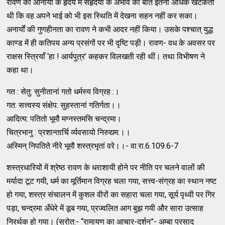
रावण को आनार्यों के हृदय में सहृदया के अभाव की बात इतनी अधिक खटकती
थी कि वह अपने भाई को भी इस स्थिति में देखना सहन नहीं कर सका।
अनार्यों की गुणहीनता का रावण ने कभी आदर नहीं किया। उसके पश्चात् युद्ध
काण्ड में ही कतिपय अन्य प्रसंगों पर भी दृष्टि पड़ी। रावण- वध के अवसर पर
राक्षस स्त्रियाँ ‘हा ! आर्यपुत्र’ कहकर विलखती रही थीं। तथा विभीषण ने
कहा था।
गत : सेतु: सुनीतानां गतो धर्मस्य विग्रह :।
गत: सत्त्वस्य संक्षेप: सुहस्तानां गतिर्गता।।
आदित्य: पतितो भूमौ मग्नस्तमसि चन्द्रमा।
चित्रभानु : प्रशान्तार्चि र्व्यवसायो निरुद्यम:।।
अस्मिन् निपतिते नीरे भूमौ शस्त्रभृतां वरे।।- वा.रा.6.109.6-7
शस्त्रधारियों में श्रेष्ठ रावण के धराशायी होने पर नीति पर चलने वालों की
मर्यादा टूट गयी, धर्म का मूर्तिमान विग्रह चला गया, सत्त्व-संग्रह का स्थान नष्ट
हो गया, शस्त्र संचालन में कुशल वीरों का सहारा चला गया, सूर्य पृथ्वी पर गिर
पड़ा, चन्द्रमा अँधेरे में डूब गया, प्रज्वलित आग बुझ गयी और सारा उत्साह
निरर्थक हो गया। (स्रोत:- “रामायण का आचार-दर्शन”- अम्बा प्रसाद