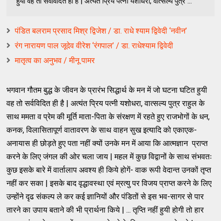
हुयी वह तो सर्वविदित ही है | अत्यंत प्रिय पत्नी यशोधरा, वात्सल्य पुत्र ...
पंडित बलराम प्रसाद मिश्र द्विजेश / डा. राधे श्याम द्विवेदी ‘नवीन’
रंग नारायण पाल जूदेव वीरेश ‘रंगपाल’ / डा. राधेश्याम द्विवेदी
मातृत्व का अनुभव / मीनू पामर
भगवान गौतम बुद्ध के जीवन के प्रारंभ सिद्धार्थ के मन में जो घटना घटित हुयी
वह तो सर्वविदित ही है | अत्यंत प्रिय पत्नी यशोधरा, वात्सल्य पुत्र राहुल के
साथ ममता व प्रेम की मूर्ति माता-पिता के संरक्षण में रहते हुए राजभोगों के धन,
कनक, विलासितापूर्ण वातावरण के साथ वाहन सुख इत्यादि को एकाएक-
अनायास ही छोड़ते हुए पता नहीं क्यों उनके मन में आया कि आत्मज्ञान प्राप्त
करने के लिए जंगल की ओर चला जाय | महल में कुछ विद्वानों के साथ संभवतः
कुछ इसके बारे में वार्तालाप अवश्य ही किये होगें- वाक रूपी वेदान्त उनकों तृप्त
नहीं कर सका | इसके बाद वृद्धावस्था एवं म्रत्यु पर विजय प्राप्त करने के लिए
उन्होंने दृढ संकल्प ले कर कई ज्ञानियों और पंडितों से इस भव-सागर से पार
तारने का उपाय बताने की भी प्रार्थना किये | ... तृप्ति नहीं हुयी होगी तो हार