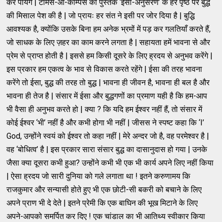
कर पायेंगे | टामस-आ-केम्पिस की पुस्तक ‘ईसा-अनुसरण’ के हर पृष्ठ पर बुद्ध
की मिसाल पेश की है | जो प्रायः हर संत ने इसी पर जोर दिया है | बुद्धि
आवश्यक है, क्योंकि उसके बिना हम अनेक भ्रमों में पड़ कर गलतियाँ करते हैं,
जो साधक के लिए ज़हर का काम करने लगता है | सहायता हमें भावना से और
प्रेम से प्राप्त होती है | इससे हम किसी दूसरे के लिए ह्रदय से अनुभव करेंगे |
इस प्रकार हम एकत्व के भाव से विकास करते रहेंगे | ईसा की तरह भावना
करेंगे तो ईसा, बुद्ध की तरह तो बुद्ध | भावना ही जीवन है, भावना ही बल है और
भावना ही तेज है | संसार में ईसा और बुद्धगणों का प्रमाण यही है कि हम-आप
भी वैसा ही अनुभव करते हो | क्या ? कि यदि हम ईश्वर नहीं हैं, तो संसार में
कोई ईश्वर ‘भी’ नहीं है और कभी होगा भी नहीं | जीसस ने स्पष्ट कहा कि ‘I’
God, उन्होंने स्वयं को ईश्वर तो कहा नहीं | मेरे अन्दर जो है, वह परमेश्वर है |
वह ‘बोधित्व’ है | इस प्रकार सारा संसार बुद्ध का दासानुदास हो गया | उनके
जैसा क्या दूसरा कभी हुआ? उन्होंने कभी भी एक भी कार्य अपने लिए नहीं किया
| ऐसा ह्रदय जो सारी दुनिया को गले लगाता था ! इतने करुणामय कि
राजकुमार और सन्यासी होते हुए भी एक छोटी-सी बकरी को बचाने के लिए
अपने प्राण भी दे देते | इतने प्रेमी कि एक बाघिन की भूख मिटाने के लिए
अपने-आपको समर्पित कर दिए ! एक चांडाल का भी आतिथ्य स्वीकार किया