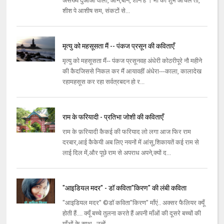
असंख्य दुआओं वाली, आन,बान, शान है । माँ का शुभ आँचल तो,
शीश पे आशीष सम, संकटों से...
मृत्यु को महसूसता मैं -- पंकज प्रसून की कविताएँ
मृत्यु को महसूसता मैं-- पंकज प्रसूनवह अंधेरी कोठरीपूरे नौ महीने
की कैदजिससे निकल कर मैं आयावहीं अंधेरा---काला, कालादेख
रहामहसूस कर रहा सर्वत्रबदन हो र...
राम के फरियादी - प्रतिभा जोशी की कविताएँ
राम के फ़रियादी कैकई की फरियाद लो लगा आज फिर राम
दरबार,आई कैकेयी अब लिए नयनों में आंसू,शिकायतें कई राम से
लाई दिल में,और पूछे राम से अपराध अपने,क्यों द...
"आइडियल मदर" - डॉ कविता"किरण" की लंबी कविता
"आइडियल मदर" ©डॉ कविता"किरण" माँएं.. अक्सर फैलियर क्यूँ
होती हैं.... क्यूँ बच्चे तुलना करते हैं अपनी माँओं की दूसरे बच्चों की
माँओं के साथ.. उन्हें ...