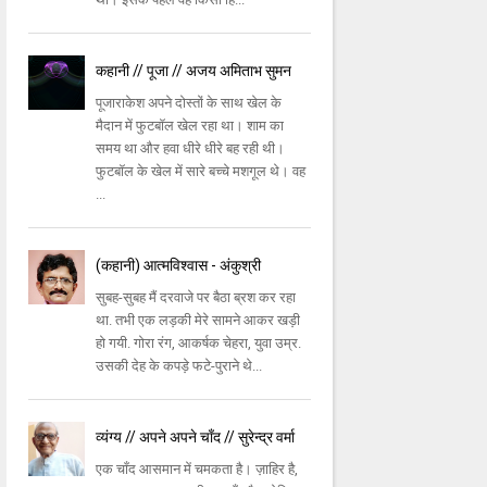
कहानी // पूजा // अजय अमिताभ सुमन
पूजाराकेश अपने दोस्तों के साथ खेल के
मैदान में फुटबॉल खेल रहा था। शाम का
समय था और हवा धीरे धीरे बह रही थी।
फुटबॉल के खेल में सारे बच्चे मशगूल थे। वह
...
(कहानी) आत्मविश्वास - अंकुश्री
सुबह-सुबह मैं दरवाजे पर बैठा ब्रश कर रहा
था. तभी एक लड़की मेरे सामने आकर खड़ी
हो गयी. गोरा रंग, आकर्षक चेहरा, युवा उम्र.
उसकी देह के कपड़े फटे-पुराने थे...
व्यंग्य // अपने अपने चाँद // सुरेन्द्र वर्मा
एक चाँद आसमान में चमकता है। ज़ाहिर है,