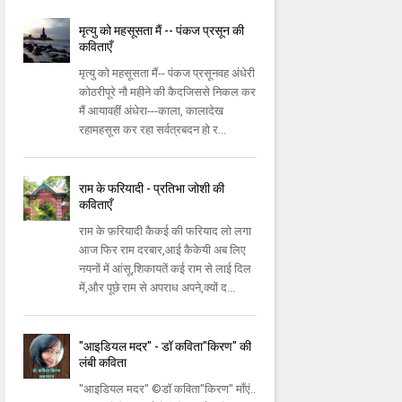
मृत्यु को महसूसता मैं -- पंकज प्रसून की
कविताएँ
मृत्यु को महसूसता मैं-- पंकज प्रसूनवह अंधेरी
कोठरीपूरे नौ महीने की कैदजिससे निकल कर
मैं आयावहीं अंधेरा---काला, कालादेख
रहामहसूस कर रहा सर्वत्रबदन हो र...
राम के फरियादी - प्रतिभा जोशी की
कविताएँ
राम के फ़रियादी कैकई की फरियाद लो लगा
आज फिर राम दरबार,आई कैकेयी अब लिए
नयनों में आंसू,शिकायतें कई राम से लाई दिल
में,और पूछे राम से अपराध अपने,क्यों द...
"आइडियल मदर" - डॉ कविता"किरण" की
लंबी कविता
"आइडियल मदर" ©डॉ कविता"किरण" माँएं..