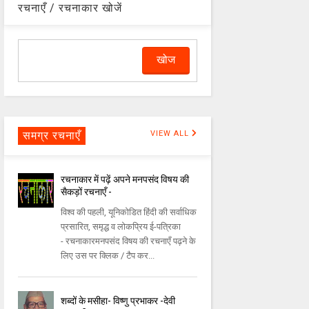
रचनाएँ / रचनाकार खोजें
समग्र रचनाएँ
VIEW ALL
रचनाकार में पढ़ें अपने मनपसंद विषय की
सैकड़ों रचनाएँ -
विश्व की पहली, यूनिकोडित हिंदी की सर्वाधिक
प्रसारित, समृद्ध व लोकप्रिय ई-पत्रिका
- रचनाकारमनपसंद विषय की रचनाएँ पढ़ने के
लिए उस पर क्लिक / टैप कर...
शब्दों के मसीहा- विष्णु प्रभाकर -देवी