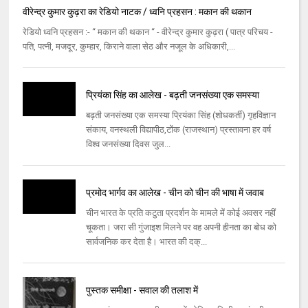
वीरेन्‍द्र कुमार कुढ़रा का रेडियो नाटक / ध्वनि प्रहसन : मकान की थकान
रेडियो ध्‍वनि प्रहसन :- ‘‘ मकान की थकान ‘‘ - वीरेन्‍द्र कुमार कुढ़रा ( पात्र परिचय -
पति, पत्नी, मजदूर, कुम्‍हार, किराने वाला सेठ और नजूल के अधिकारी,...
प्रियंका सिंह का आलेख - बढ़ती जनसंख्या एक समस्या
बढ़ती जनसंख्या एक समस्‍या प्रियंका सिंह (शोधकर्ती) गृहविज्ञान
संकाय, वनस्‍थली विद्यापीठ,टोंक (राजस्‍थान) प्रस्‍तावना हर वर्ष
विश्‍व जनसंख्या दिवस जुल...
प्रमोद भार्गव का आलेख - चीन को चीन की भाषा में जवाब
चीन भारत के प्रति कटुता प्रदर्शन के मामले में कोई अवसर नहीं
चूकता। जरा सी गुंजाइश मिलने पर वह अपनी हीनता का बोध को
सार्वजनिक कर देता है। भारत की दक्...
पुस्तक समीक्षा - सवाल की तलाश में