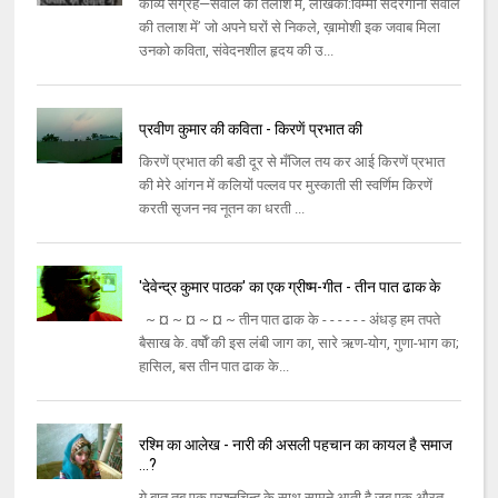
काव्य संग्रह—सवाल की तलाश में, लेखिका:विम्मी सदरंगानी सवाल
की तलाश में’ जो अपने घरों से निकले, ख़ामोशी इक जवाब मिला
उनको कविता, संवेदनशील हृदय की उ...
प्रवीण कुमार की कविता - किरणें प्रभात की
किरणें प्रभात की बडी दूर से मँजिल तय कर आई किरणें प्रभात
की मेरे आंगन में कलियों पल्लव पर मुस्काती सी स्वर्णिम किरणें
करती सृजन नव नूतन का धरती ...
'देवेन्द्र कुमार पाठक' का एक ग्रीष्म-गीत - तीन पात ढाक के
~ ¤ ~ ¤ ~ ¤ ~ तीन पात ढाक के - - - - - - अंधड़ हम तपते
बैसाख के. वर्षोँ की इस लंबी जाग का, सारे ऋण-योग, गुणा-भाग का;
हासिल, बस तीन पात ढाक के...
रश्मि का आलेख - नारी की असली पहचान का कायल है समाज
...?
ये बात तब एक प्रश्नचिन्ह के साथ सामने आती है जब एक औरत