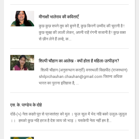
मीनाक्षी भालेराव की कविताएँ
कुछ कुछ सपने तुम को बुनने हैं, कुछ किरणें उम्मीद की चुरानी है !
कुछ सुबह की लाली लेकर, अपनी राहें रंगनी सजानी है ! कुछ वक्त
से छीन लेने हैं लम्हे, क...
शिल्‍पी चौहान का आलेख - क्यों होता है महिला-उत्पीड़न?
शिल्‍पी चौहान (अनुसन्‍धान कर्त्री) वनस्‍थली विद्यापीठ (राजस्‍थान)
shilpichauhan.chauhan@gmail.com जितना अधिक
भारत का पुराना इतिहास है, ...
एस. के. पाण्डेय के दोहे
दोहे-(५) नेता कहते पूत से प्रजातंत्र को मूल । फूल सूल में भेद नहि बको उलूल-जुलूल
।। हमको कुछ नहि हरज है देश जाय जो भाड़ । यसकेपी नेता नहीं हम है...