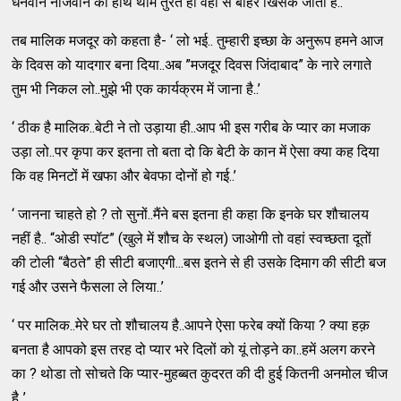
धनवान नौजवान का हाथ थाम तुरंत ही वहां से बाहर खिसक जाती है..
तब मालिक मजदूर को कहता है- ‘ लो भई.. तुम्हारी इच्छा के अनुरूप हमने आज
के दिवस को यादगार बना दिया..अब ”मजदूर दिवस जिंदाबाद” के नारे लगाते
तुम भी निकल लो..मुझे भी एक कार्यक्रम में जाना है..’
‘ ठीक है मालिक..बेटी ने तो उड़ाया ही..आप भी इस गरीब के प्यार का मजाक
उड़ा लो..पर कृपा कर इतना तो बता दो कि बेटी के कान में ऐसा क्या कह दिया
कि वह मिनटों में खफा और बेवफा दोनों हो गई..’
‘ जानना चाहते हो ? तो सुनों..मैंने बस इतना ही कहा कि इनके घर शौचालय
नहीं है.. “ओडी स्पॉट” (खुले में शौच के स्थल) जाओगी तो वहां स्वच्छता दूतों
की टोली “बैठते” ही सीटी बजाएगी...बस इतने से ही उसके दिमाग की सीटी बज
गई और उसने फैसला ले लिया..’
‘ पर मालिक..मेरे घर तो शौचालय है..आपने ऐसा फरेब क्यों किया ? क्या हक़
बनता है आपको इस तरह दो प्यार भरे दिलों को यूं तोड़ने का..हमें अलग करने
का ? थोडा तो सोचते कि प्यार-मुहब्बत कुदरत की दी हुई कितनी अनमोल चीज
है..’