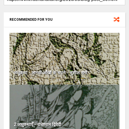
RECOMMENDED FOR YOU
लघुकथा - जागती आँखों के सपने - सुशील शर्मा
2 लघुकथाएँ - राधेश्याम द्विवेदी