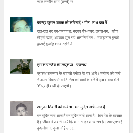
साल तनवीर बेगम (तन्‍नो) छ...
देवेन्द्र कुमार पाठक की कविताई / गीत : हाथ हवा मेँ
रात-रात भर मन-चमगादड़; भटका पीर-पहार, त्रास-वन. खीज
तोड़ती खाट, अवशता झूल रही अल्गनियोँ पर ; मकड़जाल बुनती
कुंठाएँ दुधमुँह शाख-टहनियो...
एस के पाण्डेय की लघुकथा - प्रारब्ध
प्रारब्ध रामनगर के बाबाजी मनोहर के घर आये। मनोहर की पत्नी
ने अपनी विवाह योग्य वेटी नेहा की शादी के बारे में पूछा। बाबा बोले
‘शीघ्र ही शादी हो जाएगी।...
अनुराग तिवारी की कविता - मन मुदित नाचे आज है
मन मुदित नाचे आज है मन मुदित नाचे आज है। बिन मेघ के बरसात
है। जीवन में जब से आये प्रिय, गाता हृदय नव राग है। अब प्रश्‍न है
कुछ शेष ना, दूजा कोई उद्‌द...