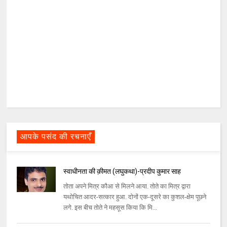
आपके पसंद की रचनाएँ
स्वाधीनता की क़ीमत (लघुकथा)-प्रदीप कुमार साह
तोता अपने मित्र कौआ से मिलने आया. तोते का मित्र द्वारा
यथोचित आदर-सत्कार हुआ. दोनों एक-दूसरे का कुशल-क्षेम पूछने
लगे. इस बीच तोते ने महसूस किया कि मि...