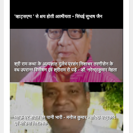
'व्हाट्सएप्प ' से क्षय होती आत्मीयता • सिंघई सुभाष जैन
श्री राम कथा के अल्पज्ञात दुर्लभ प्रसंग निशाचर तरणीसेन के
वध उपरान्त विभीषण एवं श्रीराम रो पड़े - डॉ. नरेन्द्रकुमार मेहता
प्याऊ पर बोतल का पानी भारी - मनोज कुमार - वरिष्ठ पत्रकार
एवं मीडिया विश्लेषक