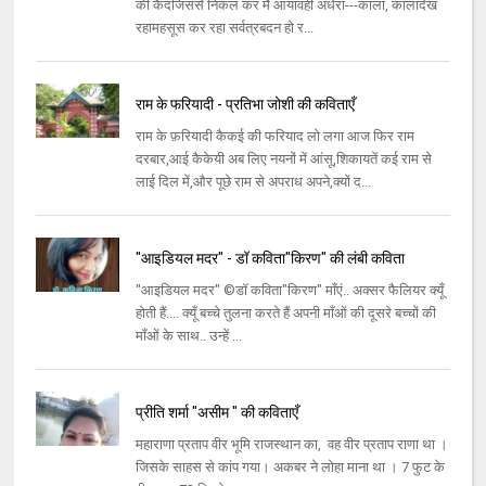
की कैदजिससे निकल कर मैं आयावहीं अंधेरा---काला, कालादेख
रहामहसूस कर रहा सर्वत्रबदन हो र...
राम के फरियादी - प्रतिभा जोशी की कविताएँ
राम के फ़रियादी कैकई की फरियाद लो लगा आज फिर राम
दरबार,आई कैकेयी अब लिए नयनों में आंसू,शिकायतें कई राम से
लाई दिल में,और पूछे राम से अपराध अपने,क्यों द...
"आइडियल मदर" - डॉ कविता"किरण" की लंबी कविता
"आइडियल मदर" ©डॉ कविता"किरण" माँएं.. अक्सर फैलियर क्यूँ
होती हैं.... क्यूँ बच्चे तुलना करते हैं अपनी माँओं की दूसरे बच्चों की
माँओं के साथ.. उन्हें ...
प्रीति शर्मा "असीम " की कविताएँ
महाराणा प्रताप वीर भूमि राजस्थान का, वह वीर प्रताप राणा था ।
जिसके साहस से कांप गया। अकबर ने लोहा माना था । 7 फुट के