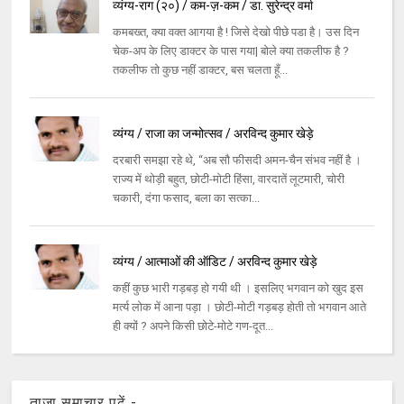
व्यंग्य-राग (२०) / कम-ज़-कम / डा. सुरेन्द्र वर्मा
कमबख्त, क्या वक्त आगया है ! जिसे देखो पीछे पडा है। उस दिन
चेक-अप के लिए डाक्टर के पास गया| बोले क्या तकलीफ है ?
तकलीफ तो कुछ नहीं डाक्टर, बस चलता हूँ...
व्यंग्य / राजा का जन्मोत्सव / अरविन्द कुमार खेड़े
दरबारी समझा रहे थे, ‘‘अब सौ फीसदी अमन-चैन संभव नहीं है ।
राज्य में थोड़ी बहुत, छोटी-मोटी हिंसा, वारदातें लूटमारी, चोरी
चकारी, दंगा फसाद, बला का सत्का...
व्यंग्य / आत्माओं की ऑडिट / अरविन्द कुमार खेड़े
कहीं कुछ भारी गड़बड़ हो गयी थी । इसलिए भगवान को खुद इस
मर्त्य लोक में आना पड़ा । छोटी-मोटी गड़बड़ होती तो भगवान आते
ही क्यों ? अपने किसी छोटे-मोटे गण-दूत...
ताज़ा समाचार पढ़ें -