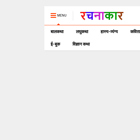
MENU
बालकथा
लघुकथा
हास्य-व्यंग्य
कविता
ई-बुक
विज्ञान कथा