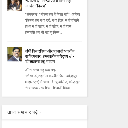
संस्मरण // "नीरज रज में मिला नहीं"
-कविता 'किरण'
"संस्मरण" "नीरज रज में मिला नहीं" -कविता
'किरण'अब न वो दर्द, न वो दिल, न वो दीवाने
हैंअब न वो साज, न वो सोज, न वो गाने
हैंसाकी! अब भी यहां तू किस...
गांधी विचारविश्व और प्रवासी भारतीय
साहित्यकार : हमकालीन परिदृश्य // -
डॉ.साताप्पा लहू चव्हाण
डॉ.साताप्पा लहू चव्हाणग्राम
गणेशवाडी,तहसील करवीर,जिला कोल्हापुर
(महाराष्ट्र) में जन्म. दि.न्यू कॉलेज, कोल्हापुर
से स्नातक स्तर शिक्षा. शिवाजी विश्व्व...
ताज़ा समाचार पढ़ें -