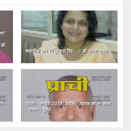
ाण’’
 डॉ.
कहानी // और रंग मुस्कुरा दिए.... // डॉ. मंजरी शुक्ला
ाय -
प्राची - जनवरी 2019 : धरोहर - ग्यारह वर्ष का समय
- रामचंद्र शुक्ल