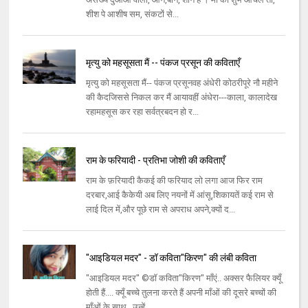
शीश पे आशीष सम, संकटों से...
मृत्यु को महसूसता मैं -- पंकज प्रसून की कविताएँ
मृत्यु को महसूसता मैं-- पंकज प्रसूनवह अंधेरी कोठरीपूरे नौ महीने
की कैदजिससे निकल कर मैं आयावहीं अंधेरा---काला, कालादेख
रहामहसूस कर रहा सर्वत्रबदन हो र...
राम के फरियादी - प्रतिभा जोशी की कविताएँ
राम के फ़रियादी कैकई की फरियाद लो लगा आज फिर राम
दरबार,आई कैकेयी अब लिए नयनों में आंसू,शिकायतें कई राम से
लाई दिल में,और पूछे राम से अपराध अपने,क्यों द...
"आइडियल मदर" - डॉ कविता"किरण" की लंबी कविता
"आइडियल मदर" ©डॉ कविता"किरण" माँएं.. अक्सर फैलियर क्यूँ
होती हैं.... क्यूँ बच्चे तुलना करते हैं अपनी माँओं की दूसरे बच्चों की
माँओं के साथ.. उन्हें ...