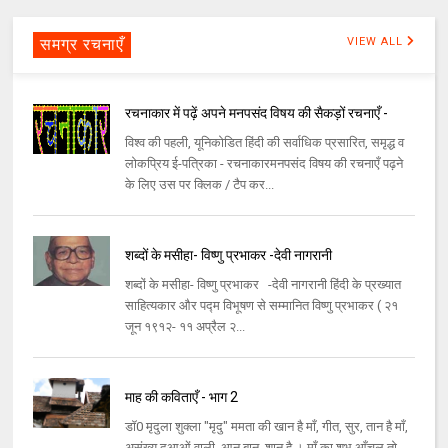
समग्र रचनाएँ
VIEW ALL
रचनाकार में पढ़ें अपने मनपसंद विषय की सैकड़ों रचनाएँ -
विश्व की पहली, यूनिकोडित हिंदी की सर्वाधिक प्रसारित, समृद्ध व
लोकप्रिय ई-पत्रिका - रचनाकारमनपसंद विषय की रचनाएँ पढ़ने
के लिए उस पर क्लिक / टैप कर...
शब्दों के मसीहा- विष्णु प्रभाकर -देवी नागरानी
शब्दों के मसीहा- विष्णु प्रभाकर -देवी नागरानी हिंदी के प्रख्यात
साहित्यकार और पद्म विभूषण से सम्मानित विष्णु प्रभाकर ( २१
जून १९१२- ११ अप्रैल २...
माह की कविताएँ - भाग 2
डॉ0 मृदुला शुक्ला "मृदु" ममता की खान है माँ, गीत, सुर, तान है माँ,
असंख्य दुआओं वाली, आन,बान, शान है । माँ का शुभ आँचल तो,