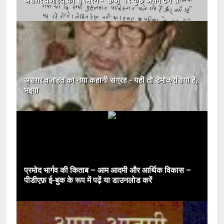
असग़र वजाहत का संस्मरण - 'फ़ैज' पर कुछ अलग ढंग से
असग़र वजाहत का नया कहानी संग्रह - यही तो डेमोक्रेसिया है,
भइया
प्रमोद भार्गव की किताब – आम आदमी और आर्थिक विकास –
पीडीएफ़ ई-बुक के रूप में पढ़ें या डाउनलोड करें