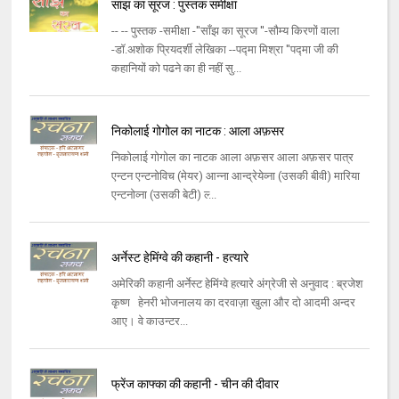
सांझ का सूरज : पुस्तक समीक्षा
-- -- पुस्तक -समीक्षा -''साँझ का सूरज ''-सौम्य किरणों वाला
-डॉ.अशोक प्रियदर्शी लेखिका --पद्मा मिश्रा ''पद्मा जी की
कहानियों को पढने का ही नहीं सु...
निकोलाई गोगोल का नाटक : आला अफ़सर
निकोलाई गोगोल का नाटक आला अफ़सर आला अफ़सर पात्र
एन्‍टन एन्‍टनोविच (मेयर) आन्‍ना आन्‍द्रेयेव्‍ना (उसकी बीवी) मारिया
एन्‍टनोव्‍ना (उसकी बेटी) ल्‍...
अर्नेस्ट हेमिंग्वे की कहानी - हत्यारे
अमेरिकी कहानी अर्नेस्‍ट हेमिंग्‍वे हत्‍यारे अंग्रेजी से अनुवाद : ब्रजेश
कृष्‍ण हेनरी भोजनालय का दरवाज़ा खुला और दो आदमी अन्‍दर
आए। वे काउन्‍टर...
फ्रेंज काफ्का की कहानी - चीन की दीवार