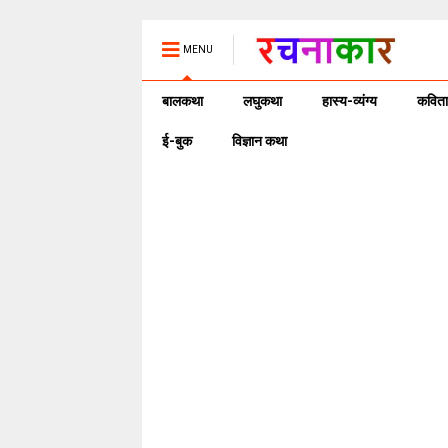
MENU
बालकथा
लघुकथा
हास्य-व्यंग्य
कविता
ई-बुक
विज्ञान कथा