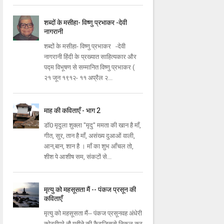
शब्दों के मसीहा- विष्णु प्रभाकर -देवी
नागरानी
शब्दों के मसीहा- विष्णु प्रभाकर -देवी
नागरानी हिंदी के प्रख्यात साहित्यकार और
पद्म विभूषण से सम्मानित विष्णु प्रभाकर (
२१ जून १९१२- ११ अप्रैल २...
माह की कविताएँ - भाग 2
डॉ0 मृदुला शुक्ला "मृदु" ममता की खान है माँ,
गीत, सुर, तान है माँ, असंख्य दुआओं वाली,
आन,बान, शान है । माँ का शुभ आँचल तो,
शीश पे आशीष सम, संकटों से...
मृत्यु को महसूसता मैं -- पंकज प्रसून की
कविताएँ
मृत्यु को महसूसता मैं-- पंकज प्रसूनवह अंधेरी
कोठरीपूरे नौ महीने की कैदजिससे निकल कर