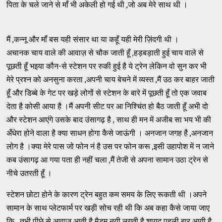
पिता के चले जाने से माँ भी अकेली हो गई थी ,जो अब मेरे साथ थी ।
मैं ,कन्नू और माँ बस यही संसार था या कहूँ यही मेरी ज़िंदगी थी ।
अचानक चाय वाले की आवाज़ से चौक जाती हूँ ,हड़बड़ाती हुई चाय वाले से
पूछती हूँ भइया कौन-से स्टेशन पर रुकी हुई है ये ट्रेन लेकिन वो सुन कर भी
मेरे प्रश्न को अनसुना करता ,अपनी चाय बेचने में व्यस्त ,मैं उठ कर बाहर जाती
हूँ और डिब्बे के गेट पर खड़े लोगों से स्टेशन के बारे में पूछती हूँ तो एक जवाब
देता है कोसी आया है ।मैं अपनी सीट पर आ निश्चिंत हो बैठ जाती हूँ अभी दो
और स्टेशन आएंगे उसके बाद उंसागढ़ है , साथ ही मन में अजीब सा भय भी की
अँधेरा होने वाला है क्या साधन होगा कैसे जाऊंगी । अनजान जगह है ,अनजान
लोग है ।क्या मेरे पास जो फोन नं है उस पर फोन करू ,इसी उहापोश में न जाने
कब उंसागढ़ आ गया पता ही नहीं चला ,मैं तेजी से अपना सामान उठा ट्रेन से
नीचे उतरती हूँ ।
स्टेशन छोटा होने के कारण ट्रेन बहुत कम समय के लिए रूकती थी ।अपने
सामान के साथ प्लेटफार्म पर खड़ी सोच रही थी कि अब कहा कैसे जाया जाए
कि , तभी पीछे से आवाज़ आती है मैडम नयी लगती है शायद पहली बार आयी है