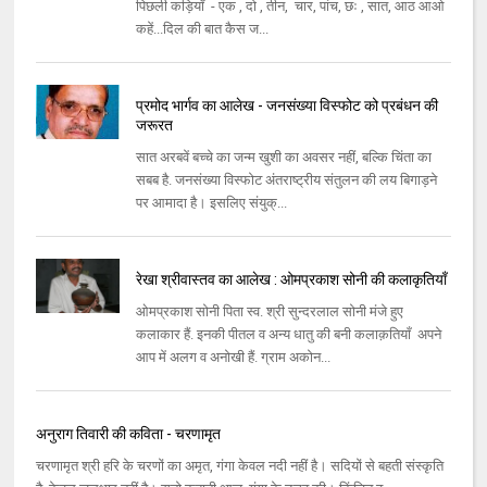
पिछली कड़ियाँ - एक , दो , तीन, चार, पांच, छः , सात, आठ आओ
कहें...दिल की बात कैस ज...
प्रमोद भार्गव का आलेख - जनसंख्‍या विस्‍फोट को प्रबंधन की
जरूरत
सात अरबवें बच्‍चे का जन्‍म खुशी का अवसर नहीं, बल्कि चिंता का
सबब है. जनसंख्‍या विस्‍फोट अंतराष्‍ट्रीय संतुलन की लय बिगाड़ने
पर आमादा है। इसलिए संयुक्...
रेखा श्रीवास्तव का आलेख : ओमप्रकाश सोनी की कलाकृतियाँ
ओमप्रकाश सोनी पिता स्व. श्री सुन्दरलाल सोनी मंजे हुए
कलाकार हैं. इनकी पीतल व अन्य धातु की बनी कलाक़तियाँ अपने
आप में अलग व अनोखी हैं. ग्राम अकोन...
अनुराग तिवारी की कविता - चरणामृत
चरणामृत श्री हरि के चरणों का अमृत, गंगा केवल नदी नहीं है। सदियों से बहती संस्कृति