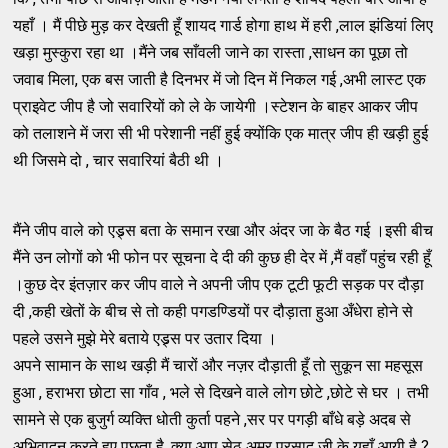
यहाँ । मैं पीछे मुड़ कर देखती हूँ शायद गार्ड होगा हाथ में हरी ,लाल झंडियां लिए
खड़ा मुस्कुरा रहा था ।मैंने जब साँवली जाने का रास्ता ,साधन का पूछा तो
जवाब मिला, एक बस जाती है दिनभर में जो दिन में निकल गई ,अभी लास्ट एक
प्राइवेट जीप है जो सवारियों को ले के जायेगी ।स्टेशन के बाहर आकर जीप
को तलाशने में जरा सी भी परेशानी नहीं हुई क्योंकि एक मात्र जीप ही खड़ी हुई
थी जिसमे दो , चार सवारियां बैठी थी ।
मैंने जीप वाले को एड्र्स बता के समान रखा और अंदर जा के बैठ गई ।इसी बीच
मैंने उन लोगों को भी फोन पर सूचना दे दी की कुछ ही देर में ,मैं वहाँ पहुंच रही हूँ
।कुछ देर इंतज़ार कर जीप वाले ने अपनी जीप एक टूटी फूटी सड़क पर दौड़ा
दी ,कही खेतों के बीच से तो कही पगडण्डियों पर दौड़ाता हुआ अँधेरा होने से
पहले उसने मुझे मेरे बताये एड्र्स पर उतार दिया ।
अपने सामान के साथ खड़ी मैं चारों और नज़र दौड़ाती हूँ तो सुकून सा महसूस
हुआ , हराभरा छोटा सा गाँव , भले से दिखने वाले लोग छोटे ,छोटे से घर । तभी
सामने से एक बुजुर्ग व्यक्ति धोती कुर्ता पहने ,सर पर पगड़ी बाँधे बड़े अदब से
अभिवादन करते हुए पूछता है ,क्या आप सेठ अमर प्रसाद जी के यहाँ आयी है ?