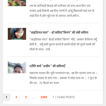
राम के फ़रियादी कैकई की फरियाद लो लगा आज फिर राम
दरबार,आई कैकेयी अब लिए नयनों में आंसू,शिकायतें कई राम से
लाई दिल में,और पूछे राम से अपराध अपने,क्यों द...
"आइडियल मदर" - डॉ कविता"किरण" की लंबी कविता
"आइडियल मदर" ©डॉ कविता"किरण" माँएं.. अक्सर फैलियर क्यूँ
होती हैं.... क्यूँ बच्चे तुलना करते हैं अपनी माँओं की दूसरे बच्चों की
माँओं के साथ.. उन्हें ...
प्रीति शर्मा "असीम " की कविताएँ
महाराणा प्रताप वीर भूमि राजस्थान का, वह वीर प्रताप राणा था ।
जिसके साहस से कांप गया। अकबर ने लोहा माना था । 7 फुट के
वीर का , 72 किलो का भाला...
1
2
3
...
2349
7
/ 16442 POSTS