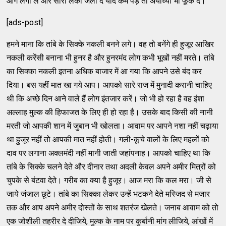
आग लगा ले और सारी लंका जला दे यदि कम पड़े तो अयोध्‍या भी फूंक दे।
[ads-post]
हमने माना कि तांबे के सिक्‍के नकली बनने लगे। वह तो बनेंगे ही हुजूर आखिर
नकली करेंसी बनाना भी हुनर है और हुनरमंद लोग कभी भूखों नहीं मरते। तांबे
का सिक्‍का नकली इतना अधिक बाजार में आ गया कि आपने उसे बंद कर
दिया। बस यहीं मात खा गये आप। आपको सारे राज में मुनादी करानी चाहिए
थी कि अच्‍छे दिन आने वाले हैं लोग इंतजार करें। जो भी हो रहा है वह इंशा
अल्‍लाह मुल्‍क की हिफाजत के लिए ही हो रहा है। उसके बाद किसी की नानी
मरती जो आपकी शान में जुबान भी खोलता। आवाम पर आपने नशा नहीं चढ़ाया
था हुजूर नहीं तो आपकी मात नहीं होती। गली-कूचे वालों के लिए महलों को
दाव पर लगाना अक्‍लमंदी नहीं मानी जाती जहांपनाह। आपको चाहिए था कि
तांबे के सिक्‍के चलने देते और दीनार तथा अदली केवल अपने अमीर मित्रों को
चुपके से बंटवा देते। गरीब का क्‍या है हुजूर। आज मरा कि कल मरा। जी से
जाये जंजाल छूटे। तांबे का सिक्‍का लेकर उन्‍हें भटकने देते मस्‍जिद से मजार
तक और आप अपने अमीर दोस्‍तों के साथ शतरंज खेलते। जनाब आवाम को तो
एक जोशीली तहरीर दे दीजिये, मुल्‍क के नाम पर कुर्बानी मांग लीजिये, आंखों में