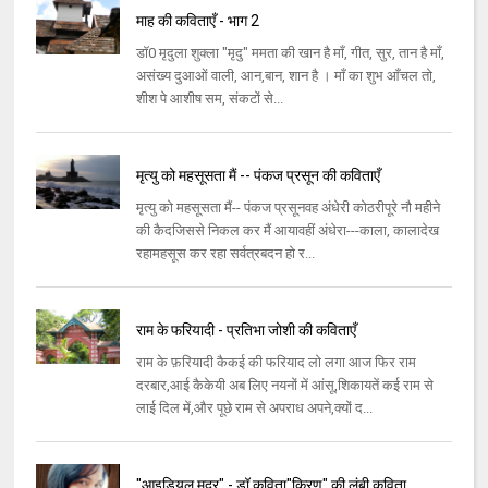
माह की कविताएँ - भाग 2
डॉ0 मृदुला शुक्ला "मृदु" ममता की खान है माँ, गीत, सुर, तान है माँ,
असंख्य दुआओं वाली, आन,बान, शान है । माँ का शुभ आँचल तो,
शीश पे आशीष सम, संकटों से...
मृत्यु को महसूसता मैं -- पंकज प्रसून की कविताएँ
मृत्यु को महसूसता मैं-- पंकज प्रसूनवह अंधेरी कोठरीपूरे नौ महीने
की कैदजिससे निकल कर मैं आयावहीं अंधेरा---काला, कालादेख
रहामहसूस कर रहा सर्वत्रबदन हो र...
राम के फरियादी - प्रतिभा जोशी की कविताएँ
राम के फ़रियादी कैकई की फरियाद लो लगा आज फिर राम
दरबार,आई कैकेयी अब लिए नयनों में आंसू,शिकायतें कई राम से
लाई दिल में,और पूछे राम से अपराध अपने,क्यों द...
"आइडियल मदर" - डॉ कविता"किरण" की लंबी कविता