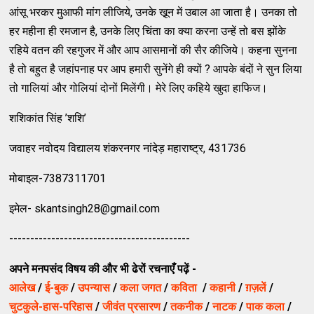
आंसू भरकर मुआफी मांग लीजिये, उनके खू़न में उबाल आ जाता है। उनका तो
हर महीना ही रमजान है, उनके लिए चिंता का क्‍या करना उन्‍हें तो बस झोंके
रहिये वतन की रहगुजर में और आप आसमानों की सैर कीजिये। कहना सुनना
है तो बहुत है जहांपनाह पर आप हमारी सुनेंगे ही क्‍यों ? आपके बंदों ने सुन लिया
तो गालियां और गोलियां दोनों मिलेंगी। मेरे लिए कहिये खुदा हाफिज।
शशिकांत सिंह ’शशि’
जवाहर नवोदय विद्यालय शंकरनगर नांदेड़ महाराष्‍ट्र, 431736
मोबाइल-7387311701
इमेल-
skantsingh28@gmail.com
-------------------------------------------
अपने मनपसंद विषय की और भी ढेरों रचनाएँ पढ़ें -
आलेख
/
ई-बुक
/
उपन्यास
/
कला जगत
/
कविता
/
कहानी
/
ग़ज़लें
/
चुटकुले-हास-परिहास
/
जीवंत प्रसारण
/
तकनीक
/
नाटक
/
पाक कला
/