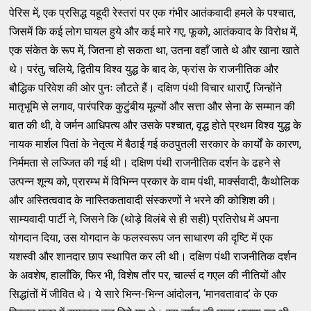
पेरिस में, एक प्रसिद्ध यहूदी रेस्तरां पर एक गंभीर आतंकवादी हमले के पश्चात,
जिसमें कि कई लोग घायल हुये और कई मारे गए, फूको, आतंकवाद के विरोध में,
एक संकेत के रूप में, जितना हो सकता था, उतना वहाँ जाते थे और खाना खाते
थे। परंतु, चलिये, द्वितीय विश्व युद्ध के बाद के, फ्रांस के राजनीतिक और
बौद्धिक परिवेश की ओर पुनः लौटते हैं। दक्षिण पंथी विचार धाराएँ, जिन्होंने
मातृभूमि से लगाव, पारंपरिक कुटुंबीय मूल्यों और सत्ता और सेना के सम्मान की
बात की थी, वे जर्मन आधिपत्य और उसके पश्चात, वृद्ध होते प्रथम विश्व युद्ध के
नायक मार्शल पितां के नेतृत्व में बैठाई गई कठपुतली सरकार के कार्यों के कारण,
निर्ममता से लज्जित की गई थी। दक्षिण पंथी राजनीतिक दर्शन के ढहने से
उत्पन्न शून्य को, प्रारम्भ में विभिन्न प्रकार के वाम पंथी, मार्क्सवादी, कैथोलिक
और अस्तित्ववाद के नास्तिकतावादी संस्करणों ने भरने की कोशिश की।
साम्यवादी पार्टी ने, जिसने कि (थोड़े विलंबे से ही सही) प्रतिरोध में अपना
योगदान दिया, उस योगदान के फलस्वरूप जन साधारण की दृष्टि में एक
यशस्वी और शानदार छाप स्थापित कर ली थी। दक्षिण पंथी राजनीतिक दर्शन
के अवशेष, हालाँकि, फिर भी, विशेष तौर पर, चार्ल्स द गएल की नीतियों और
सिद्धांतों में जीवित थे। ये सारे भिन्न-भिन्न आंदोलन, ‘मानवतावाद’ के एक