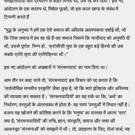
समझौतावादी और प्रचलन से बाहर लगता था, उसे रद्द कर दिया। इस नए
आंदोलन के एक सदस्य थे, मिशेल फूको, जो इस काल खण्ड के संबंध में
टिप्पणी करते हैं :
”युद्ध के अनुभव ने हमें एक ऐसे समाज की अविलंब आवश्यकता दर्शाई थी, जो
कि जिस समाज में हम रह रहे हैं-वह समाज जिसने कि नाजीवाद को अनुमति दी
थी, उससे पूर्णतः भिन्न हो... फ्रांसीसी युवा के एक बहुत बड़े हिस्से की उस
सबके प्रति घृणा की प्रतिक्रिया थी।“
इस नए आंदोलन को अखबारों ने ‘संरचनावाद’ का नाम दिया था।
आम तौर पर कहा जाये तो, ‘संरचनावाद’ इस विचार को रद्द करता है कि
‘सार्वभौमिक मानवीय प्रकृति’ जैसा कुछ है, जो कि सारे इतिहास और अस्तित्व
की व्याख्या कर सकता है। ‘संरचनावादियों’ का यह तर्क था कि, ‘अर्थ’ का
निर्धारण, वस्तुओं के अंतरसबंध से होता है- वह स्वयं ‘वस्तुओं’ में स्थित नहीं है।
बजाय यह खोजने की कोशिश करने के कि ‘मनुष्य’ का वास्तव में अपना ‘सार’
क्या है, ‘संरचनावादियों’ की रुचि, ज्ञान, संस्कृति, समाज और भाषा की
आधारभूत ‘संरचनाओं’ को समझने में थी। तो, उदाहरण के लिए, रोलां बार्थ, यह