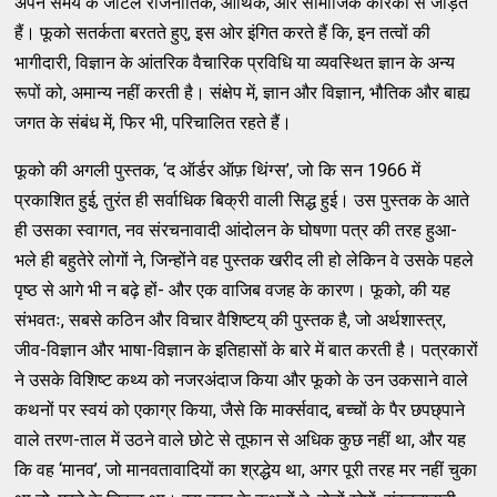
अपने समय के जटिल राजनीतिक, आर्थिक, और सामाजिक कारकों से जोड़ते
हैं। फूको सतर्कता बरतते हुए, इस ओर इंगित करते हैं कि, इन तत्वों की
भागीदारी, विज्ञान के आंतरिक वैचारिक प्रविधि या व्यवस्थित ज्ञान के अन्य
रूपों को, अमान्य नहीं करती है। संक्षेप में, ज्ञान और विज्ञान, भौतिक और बाह्य
जगत के संबंध में, फिर भी, परिचालित रहते हैं।
फूको की अगली पुस्तक, ‘द ऑर्डर ऑफ़ थिंग्स’, जो कि सन 1966 में
प्रकाशित हुई, तुरंत ही सर्वाधिक बिक्री वाली सिद्ध हुई। उस पुस्तक के आते
ही उसका स्वागत, नव संरचनावादी आंदोलन के घोषणा पत्र की तरह हुआ-
भले ही बहुतेरे लोगों ने, जिन्होंने वह पुस्तक खरीद ली हो लेकिन वे उसके पहले
पृष्ठ से आगे भी न बढ़े हों- और एक वाजिब वजह के कारण। फूको, की यह
संभवतः, सबसे कठिन और विचार वैशिष्टय् की पुस्तक है, जो अर्थशास्त्र,
जीव-विज्ञान और भाषा-विज्ञान के इतिहासों के बारे में बात करती है। पत्रकारों
ने उसके विशिष्ट कथ्य को नजरअंदाज किया और फूको के उन उकसाने वाले
कथनों पर स्वयं को एकाग्र किया, जैसे कि मार्क्सवाद, बच्चों के पैर छपछ्पाने
वाले तरण-ताल में उठने वाले छोटे से तूफान से अधिक कुछ नहीं था, और यह
कि वह ‘मानव’, जो मानवतावादियों का श्रद्धेय था, अगर पूरी तरह मर नहीं चुका