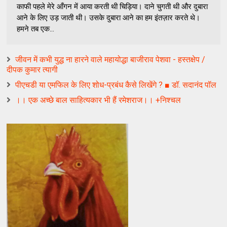
काफी पहले मेरे आँगन में आया करती थी चिड़िया। दाने चुगती थी और दुबारा
आने के लिए उड़ जाती थी। उसके दुबारा आने का हम इंतज़ार करते थे।
हमने तब एक...
जीवन में कभी युद्ध ना हारने वाले महायोद्धा बाजीराव पेशवा - हस्तक्षेप /
दीपक कुमार त्यागी
पीएचडी या एमफिल के लिए शोध-प्रबंध कैसे लिखेंगे ? ■ डॉ. सदानंद पॉल
।। एक अच्छे बाल साहित्यकार भी हैं रमेशराज।। +निश्चल