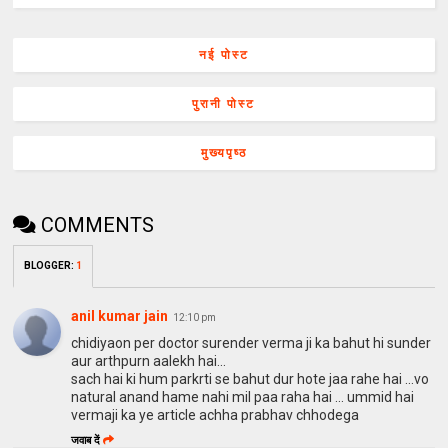
नई पोस्ट
पुरानी पोस्ट
मुख्यपृष्ठ
COMMENTS
BLOGGER
:
1
anil kumar jain
12:10 pm
chidiyaon per doctor surender verma ji ka bahut hi sunder
aur arthpurn aalekh hai...
sach hai ki hum parkrti se bahut dur hote jaa rahe hai ...vo
natural anand hame nahi mil paa raha hai ... ummid hai
vermaji ka ye article achha prabhav chhodega
जवाब दें