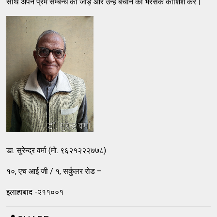
साथ अपने प्रेम सम्बन्ध को जोड़ें और उन्हें बचाने की भरसक कोशिश करें।
डा. सुरेन्द्र वर्मा (मो. ९६२१२२२७७८)
१०, एच आई जी / १, सर्कुलर रोड –
इलाहाबाद -२११००१