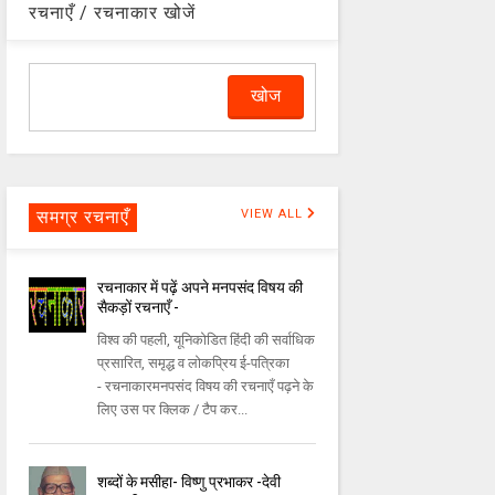
रचनाएँ / रचनाकार खोजें
समग्र रचनाएँ
VIEW ALL
रचनाकार में पढ़ें अपने मनपसंद विषय की
सैकड़ों रचनाएँ -
विश्व की पहली, यूनिकोडित हिंदी की सर्वाधिक
प्रसारित, समृद्ध व लोकप्रिय ई-पत्रिका
- रचनाकारमनपसंद विषय की रचनाएँ पढ़ने के
लिए उस पर क्लिक / टैप कर...
शब्दों के मसीहा- विष्णु प्रभाकर -देवी