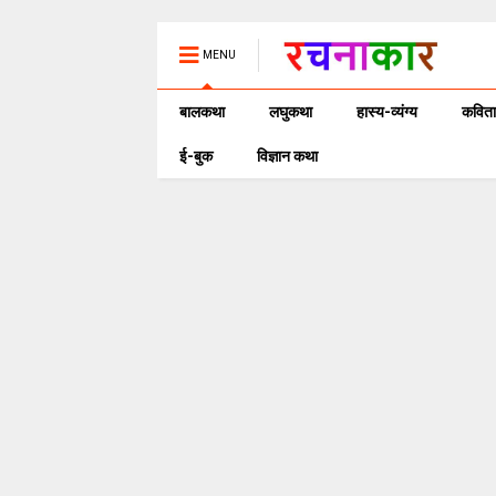
MENU
बालकथा
लघुकथा
हास्य-व्यंग्य
कविता
ई-बुक
विज्ञान कथा