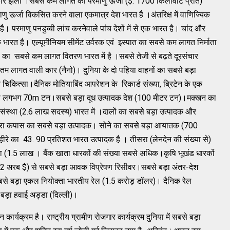
ार झेला ।सबसे कम लागत की परमाणु ऊर्जा ($: 1700 किलोवाट प्रति)
णु ऊर्जा विकसित करने वाला एकमात्र देश भारत है ।अंतरिक्ष में वाणिज्यिक
ै। परमाणु पनडुब्बी लांच करनेवाले पांच देशों में से एक भारत है। चांद और
एक भारत है। एल्यूमीनियम सीमेंट उर्वरक एवं इस्पात का सबसे कम लागत निर्माता
ी का सबसे कम लागत वितरण भारत में है ।सबसे तेजी से बढ़ते दूरसंचार
तम लागत वाली कार (नैनो)। दुनिया के दो पहिया वाहनों का सबसे बड़ा
 चिकित्सा।दैनिक मोतियाबिंद आपरेशन के रिकार्ड संख्या, ब्रिटेन के एक
मता लगभग 70m टन।सबसे बड़ा दूध उत्पादक देश (100 मीटर टन)।मक्खन का
ी संस्था (2.6 लाख सदस्य) भारत में ।दालों का सबसे बड़ा उत्पादक और
ीसरा कपास का सबसे बड़ा उत्पादक। सोने का सबसे बड़ा आयातक (700
ीरे का 43. 90 प्रतिशत भारत उत्पादक है । तीसरा (लेनदेन की संख्या से)
ा (1.5 लाख । ​​बैंक खाता धारकों की संख्या सबसे अधिक।कृषि भूखंड धारकों
52 अरब $) से सबसे बड़ा आवक विप्रेषण रिसीवर।सबसे बड़ा अंतर-देश
सबसे बड़ा एकल नियोक्ता भारतीय रेल (1.5 करोड़ डॉलर)। दैनिक रेल
 बड़ा हवाई अड्डा (दिल्ली)।
र्यक्रम है। राष्ट्रीय ग्रामीण रोजगार कार्यक्रम दुनिया में सबसे बड़ा