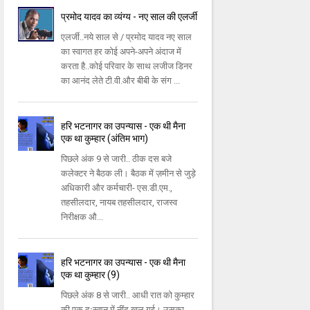
प्रमोद यादव का व्यंग्य - नए साल की एलर्जी
एलर्जी..नये साल से / प्रमोद यादव नए साल
का स्वागत हर कोई अपने-अपने अंदाज में
करता है..कोई परिवार के साथ लजीज डिनर
का आनंद लेते टी.वी.और बीबी के संग ...
हरि भटनागर का उपन्यास - एक थी मैना
एक था कुम्हार (अंतिम भाग)
पिछले अंक 9 से जारी.. ठीक दस बजे
कलेक्टर ने बैठक ली। बैठक में ज़मीन से जुड़े
अधिकारी और कर्मचारी- एस.डी.एम.,
तहसीलदार, नायब तहसीलदार, राजस्व
निरीक्षक औ...
हरि भटनागर का उपन्यास - एक थी मैना
एक था कुम्हार (9)
पिछले अंक 8 से जारी.. आधी रात को कुम्हार
की एक दुःस्वप्न में नींद खुल गई। उसका