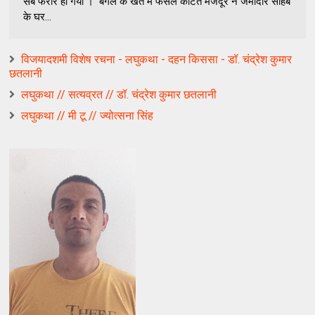
सब फरार हो गया । बगल केे खेत में फसल काटते मजदूर ने जमींदार साहब
के घर...
विजयादशमी विशेष रचना - लघुकथा - दहन किससा - डॉ. चंद्रेश कुमार
छतलानी
लघुकथा // सत्यव्रत // डॉ. चंद्रेश कुमार छतलानी
लघुकथा // मी टू // ज्योत्सना सिंह