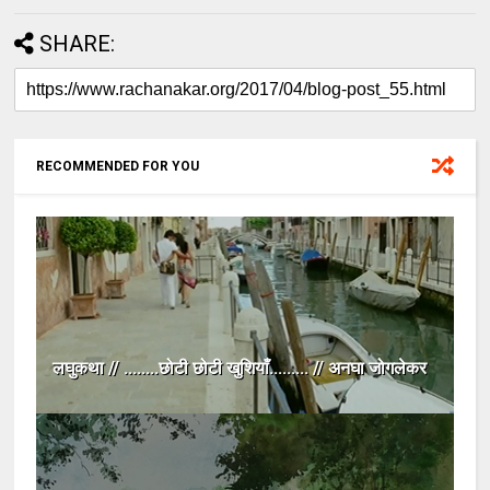
SHARE:
RECOMMENDED FOR YOU
लघुकथा // ........छोटी छोटी खुशियाँ......... // अनघा जोगलेकर