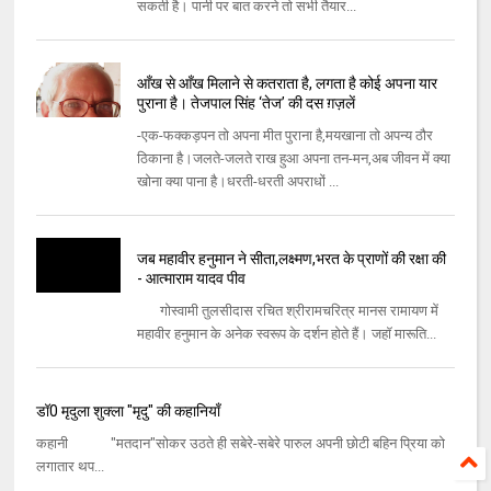
सकती है। पानी पर बात करने तो सभी तैयार...
आँख से आँख मिलाने से कतराता है, लगता है कोई अपना यार
पुराना है। तेजपाल सिंह ‘तेज’ की दस ग़ज़लें
-एक-फक्कड़पन तो अपना मीत पुराना है,मयखाना तो अपन्य ठौर
ठिकाना है।​​जलते-जलते राख हुआ अपना तन-मन,अब जीवन में क्या
खोना क्या पाना है।​​धरती-धरती अपराधों ...
जब महावीर हनुमान ने सीता,लक्ष्‍मण,भरत के प्राणों की रक्षा की
- आत्‍माराम यादव पीव
गोस्‍वामी तुलसीदास रचित श्रीरामचरित्र मानस रामायण में
महावीर हनुमान के अनेक स्‍वरूप के दर्शन होते हैं। जहॉ मारूति...
डॉ0 मृदुला शुक्ला "मृदु" की कहानियाँ
कहानी "मतदान"सोकर उठते ही सबेरे-सबेरे पारुल अपनी छोटी बहिन प्रिया को
लगातार थप...