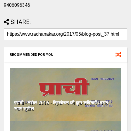
9406096346
SHARE:
RECOMMENDED FOR YOU
प्राची - नवंबर 2016 - त्रिलोचन की कुछ कवितायें /चयन :
श्याम सुशील