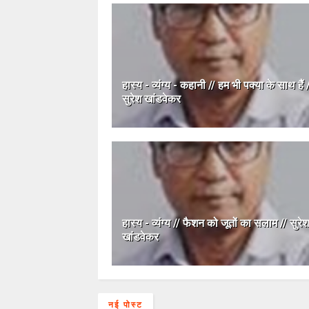
हास्य - व्यंग्य - कहानी // हम भी पक्या के साथ हैं 
सुरेश खांडवेकर
हास्य - व्यंग्य // फैशन को जूतों का सलाम // सुरेश
खांडवेकर
नई पोस्ट