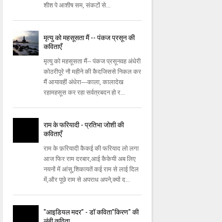
शीश पे आशीष सम, संकटों से...
मृत्यु को महसूसता मैं -- पंकज प्रसून की
कविताएँ
मृत्यु को महसूसता मैं-- पंकज प्रसूनवह अंधेरी
कोठरीपूरे नौ महीने की कैदजिससे निकल कर
मैं आयावहीं अंधेरा---काला, कालादेख
रहामहसूस कर रहा सर्वत्रबदन हो र...
राम के फरियादी - प्रतिभा जोशी की
कविताएँ
राम के फ़रियादी कैकई की फरियाद लो लगा
आज फिर राम दरबार,आई कैकेयी अब लिए
नयनों में आंसू,शिकायतें कई राम से लाई दिल
में,और पूछे राम से अपराध अपने,क्यों द...
"आइडियल मदर" - डॉ कविता"किरण" की
लंबी कविता