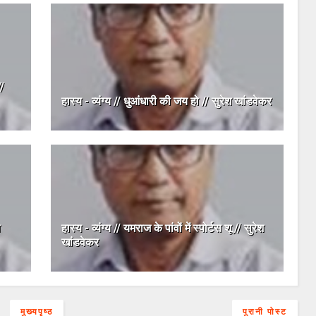
//
हास्य - व्यंग्य // धुआंधारी की जय हो // सुरेश खांडवेकर
हास्य - व्यंग्य // यमराज के पांवों में स्पोर्टस शू // सुरेश
खांडवेकर
मुख्यपृष्ठ
पुरानी पोस्ट