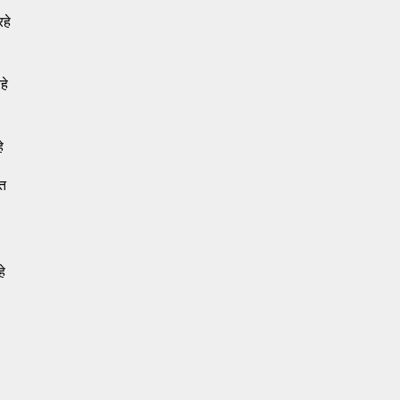
रहे
हे
े
ात
हे