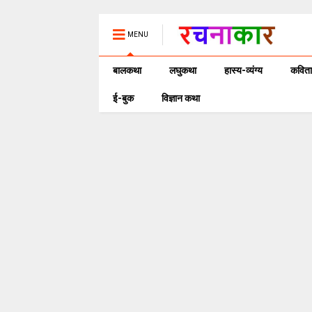
MENU
बालकथा
लघुकथा
हास्य-व्यंग्य
कविता
ई-बुक
विज्ञान कथा