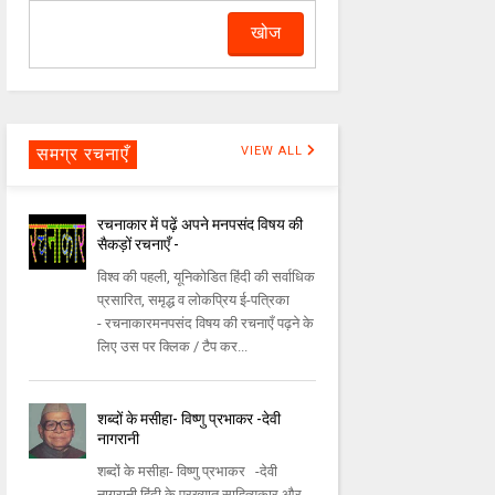
समग्र रचनाएँ
VIEW ALL
रचनाकार में पढ़ें अपने मनपसंद विषय की
सैकड़ों रचनाएँ -
विश्व की पहली, यूनिकोडित हिंदी की सर्वाधिक
प्रसारित, समृद्ध व लोकप्रिय ई-पत्रिका
- रचनाकारमनपसंद विषय की रचनाएँ पढ़ने के
लिए उस पर क्लिक / टैप कर...
शब्दों के मसीहा- विष्णु प्रभाकर -देवी
नागरानी
शब्दों के मसीहा- विष्णु प्रभाकर -देवी
नागरानी हिंदी के प्रख्यात साहित्यकार और