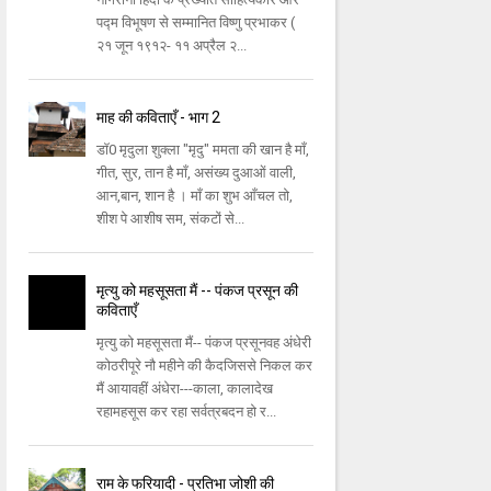
पद्म विभूषण से सम्मानित विष्णु प्रभाकर (
२१ जून १९१२- ११ अप्रैल २...
माह की कविताएँ - भाग 2
डॉ0 मृदुला शुक्ला "मृदु" ममता की खान है माँ,
गीत, सुर, तान है माँ, असंख्य दुआओं वाली,
आन,बान, शान है । माँ का शुभ आँचल तो,
शीश पे आशीष सम, संकटों से...
मृत्यु को महसूसता मैं -- पंकज प्रसून की
कविताएँ
मृत्यु को महसूसता मैं-- पंकज प्रसूनवह अंधेरी
कोठरीपूरे नौ महीने की कैदजिससे निकल कर
मैं आयावहीं अंधेरा---काला, कालादेख
रहामहसूस कर रहा सर्वत्रबदन हो र...
राम के फरियादी - प्रतिभा जोशी की