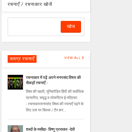
रचनाएँ / रचनाकार खोजें
समग्र रचनाएँ
VIEW ALL
रचनाकार में पढ़ें अपने मनपसंद विषय की
सैकड़ों रचनाएँ -
विश्व की पहली, यूनिकोडित हिंदी की सर्वाधिक
प्रसारित, समृद्ध व लोकप्रिय ई-पत्रिका
- रचनाकारमनपसंद विषय की रचनाएँ पढ़ने के
लिए उस पर क्लिक / टैप कर...
शब्दों के मसीहा- विष्णु प्रभाकर -देवी