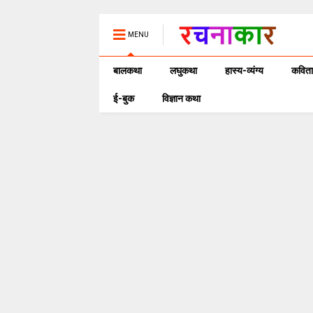
MENU
बालकथा
लघुकथा
हास्य-व्यंग्य
कविता
ई-बुक
विज्ञान कथा