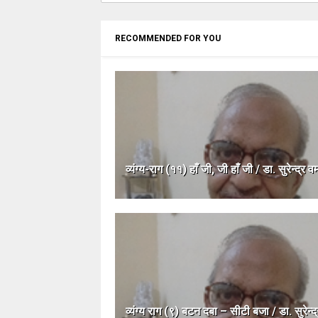
RECOMMENDED FOR YOU
व्यंग्य-राग (११) हाँ जी, जी हाँ जी / डा. सुरेन्द्र वर्
व्यंग्य राग (९) बटन दबा – सीटी बजा / डा. सुरेन्द्र