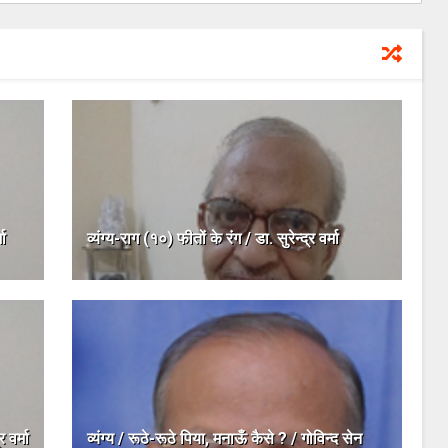
मा
व्यंग्य-राग (१०) फीतों के रंग / डा. सुरेन्द्र वर्मा
 वर्मा
व्यंग्य / रूठे-रूठे पिया, मनाऊँ कैसे ? / गोविन्द सेन