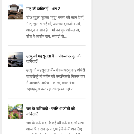
माह की कविताएँ - भाग 2
डॉ0 मृदुला शुक्ला "मृदु" ममता की खान है माँ,
गीत, सुर, तान है माँ, असंख्य दुआओं वाली,
आन,बान, शान है । माँ का शुभ आँचल तो,
शीश पे आशीष सम, संकटों से...
मृत्यु को महसूसता मैं -- पंकज प्रसून की
कविताएँ
मृत्यु को महसूसता मैं-- पंकज प्रसूनवह अंधेरी
कोठरीपूरे नौ महीने की कैदजिससे निकल कर
मैं आयावहीं अंधेरा---काला, कालादेख
रहामहसूस कर रहा सर्वत्रबदन हो र...
राम के फरियादी - प्रतिभा जोशी की
कविताएँ
राम के फ़रियादी कैकई की फरियाद लो लगा
आज फिर राम दरबार,आई कैकेयी अब लिए