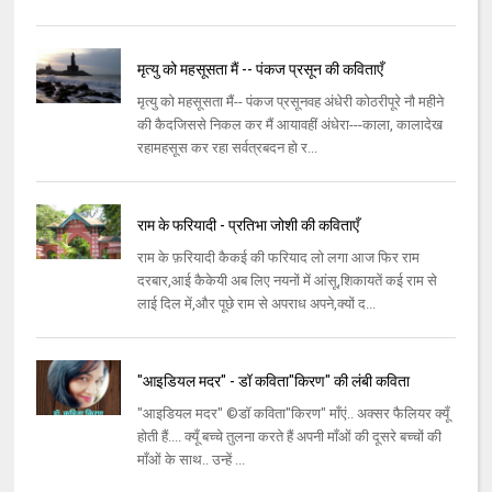
मृत्यु को महसूसता मैं -- पंकज प्रसून की कविताएँ
मृत्यु को महसूसता मैं-- पंकज प्रसूनवह अंधेरी कोठरीपूरे नौ महीने
की कैदजिससे निकल कर मैं आयावहीं अंधेरा---काला, कालादेख
रहामहसूस कर रहा सर्वत्रबदन हो र...
राम के फरियादी - प्रतिभा जोशी की कविताएँ
राम के फ़रियादी कैकई की फरियाद लो लगा आज फिर राम
दरबार,आई कैकेयी अब लिए नयनों में आंसू,शिकायतें कई राम से
लाई दिल में,और पूछे राम से अपराध अपने,क्यों द...
"आइडियल मदर" - डॉ कविता"किरण" की लंबी कविता
"आइडियल मदर" ©डॉ कविता"किरण" माँएं.. अक्सर फैलियर क्यूँ
होती हैं.... क्यूँ बच्चे तुलना करते हैं अपनी माँओं की दूसरे बच्चों की
माँओं के साथ.. उन्हें ...