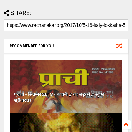
SHARE:
RECOMMENDED FOR YOU
प्राची - सितम्बर 2018 - कहानी // वह लड़की // सुषमा
श्रीवास्तव