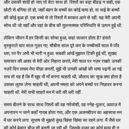
और उसकी शादी हो जाए तो बेटा साथ हो. रिश्तों का बड़ा बीहड़ न सही, एक
छोटी से बगिया तो हो, जहाँ बहन के बच्चों का कोई मामा हो, या भाई के बच्चों
की कोई बुआ हो. एक बच्चे से तो रिश्तों में बरकत आने से रही. यह मेरी अपनी
सोच थी जो यहाँ और वहां के बीच की तुलनात्मक परिस्थिति से उत्पन हुई थी.
लेकिन जीवन में हर किसी का सोचा हुआ, कहां साकार होता है? हंसते
मुस्कुराते चार साल गुज़र गए. चौबीस साल पूरे कर के पच्चीसवें साल में पाँव
धरा, पर पैर अभी भी भारी न हुआ. सबकी आंखें मुझपर टिकी हुई थीं, सुखद
समाचार की आशा से मेरी ओर निहारा करते, मेरी चाल पर नज़र रखते. उनकी
नज़रें दिन तमाम मेरा पीछा करतीं, मुझे भी उनकी आंखों की भाषा पढ़नी आ गई.
सच तो यह है कि मैं खुद भी माँ बनना चाहती थी, औलाद का सुख क्या होता है
उसका लुत्फ लेना चाहती थी, अपनी ममता को अपने बच्चों पर निछावर करना
चाहती थी. मेरी सभी चाहतें मन में धरी की धरी रहीं.
समय बीतने के साथ साथ रिश्तों की वह गर्मजोशी, वह स्नेह-दुलार, आवाज़ में
अपनापन न जाने कहाँ गायब होता गया, और एक अजनबीपन का अहसास मन
में घर करने लगा. सुभाष भी मुझसे कुछ खिंचा खिंचा सा रहने लगा. मैं जैसे घर
की कोई बेकार चीज़ सी बनती जा रही थी, जिसके वजूद का कोई मूल्य ही न