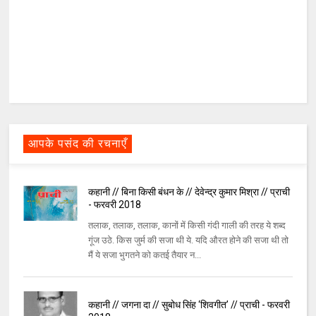
आपके पसंद की रचनाएँ
कहानी // बिना किसी बंधन के // देवेन्द्र कुमार मिश्रा // प्राची
- फरवरी 2018
तलाक, तलाक, तलाक, कानों में किसी गंदी गाली की तरह ये शब्द
गूंज उठे. किस जुर्म की सजा थी ये. यदि औरत होने की सजा थी तो
मैं ये सजा भुगतने को कतई तैयार न...
कहानी // जगना दा // सुबोध सिंह ‘शिवगीत’ // प्राची - फरवरी