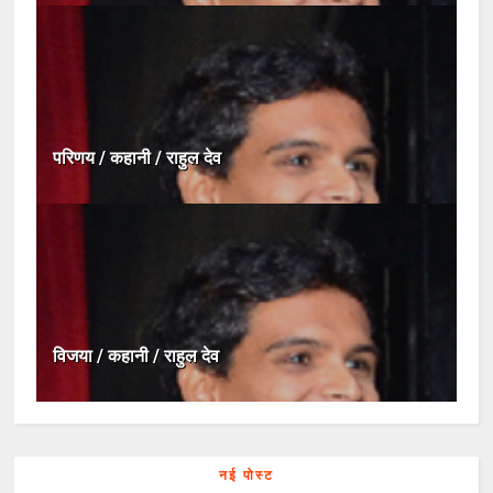
परिणय / कहानी / राहुल देव
विजया / कहानी / राहुल देव
नई पोस्ट