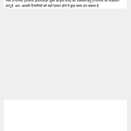
स्पैम टिप्पणियों (वायरस डाउनलोडर युक्त कड़ियों वाले) की रोकथाम हेतु टिप्पणियों का मॉडरेशन
लागू है. अतः आपकी टिप्पणियों को यहाँ प्रकट होने में कुछ समय लग सकता है.