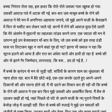
बच्चा निरंतर रोता रहा, इस क़दर कि रोते-रोते उसका गला खुश्क हो गया.
उसकी आवाज़ गले में अटक सी गई. बार-बार उस मासूम बच्चे के रोने की
आवाज़ ने मेरे मन में अनगिनत अहसास जगाये, जो मुझे अपने माज़ी के कैदखाने
में फिर से घसीट कर लेकर जाते रहे. कानों में रोने की आवाज़ कुछ ऐसे उतरी
कि मेरे अंतर्मन में तूफानों सा तहलका तांडव करने लगा. एक ज्वाला सी मन में
उत्पन्न हुई उन बेजवाबदार माँ-बाप के लिए, जो उस बच्चे को इस तरह ठंडी
घास पर लिटाकर खुद न जाने कहां गुम हो गए? इतना भी ख्याल न रहा कि
सूरज ढलने को आया है और रात का अंधेरा चारों ओर हावी हो रहा है. बच्चे की
ओर से इतने गैर जिम्मेदार, लापरवाह...कि बस.... हद हो गई है....!
मैं बच्चे के क्रंदन से मन से जुड़ी रही. सर्दियों के कारण शाम का धुंधलका भी
गहरा होता रहा. बाग़ में बैठे छोटे-बड़े, एक-एक करके उठते हुए अपने-अपने
ठिकानों की ओर रवाना होते रहे. मैं भी उठने का विचार कर ही रही थी कि बच्चे
के रोने की आवाज ने एक बार फिर मुझे उसकी ओर आकर्षित किया. मैं बेंच से
उठकर खड़ी हो गई, जहां पिछले दो घंटे से अपने माज़ी के नए पुराने रिश्तों के
बेजोड़ जोड़ में उलझी रही. फिर से बच्चे की रुलाई ने मुझे उन ख्यालों की
जंजीरों से मुक्त किया. उठकर चारों ओर देखा, फिर उस ओर क़दम बढ़ाये जहां