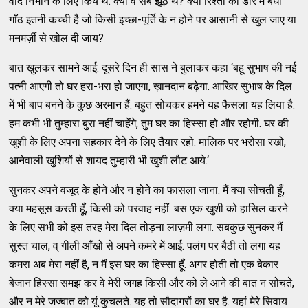
वादे निभाने के लिए किये थे. क्या वे सब झूठे थे? क्या रिश्तों की डोर में बंधी
गाँठ इतनी कच्ची है जो किसी इच्छा-पूर्ति के न होने पर आसानी से खुल जाए या
मनमर्ज़ी से खोल दी जाय?
बात खुलकर सामने आई. दूसरे दिन ही सास ने बुलाकर कहा ‘बहू सुभाष की नई
पत्नी आएगी तो घर हरा-भरा हो जाएगा, ख़ानदान बढ़ेगा. आखिर सुभाष के दिल
में भी बाप बनने के कुछ अरमान हैं. बहुत सोचकर हमने यह फैसला यह लिया है.
हम कभी भी तुम्हारा बुरा नहीं चाहेंगे, तुम घर का हिस्सा हो और रहोगी. घर की
खुशी के लिए अपना सहकार देने के लिए तैयार रहो. मालिक पर भरोसा रखो,
आनेवाली खुशियों से शायद तुम्हारी भी खुशी लौट आये.‘
सुनकर अपने वजूद के होने और न होने का फासला जाना. मैं क्या सोचती हूँ,
क्या महसूस करती हूँ, किसी को परवाह नहीं. बस एक खुशी को हासिल करने
के लिए सभी को इस तरह मेरा दिल तोड़ना लाज़मी लगा. सबकुछ सुनकर मैं
सुस्त चाल, व् गीली आँखों से अपने कमरे में आई. पलंग पर बैठी तो लगा यह
कमरा अब मेरा नहीं है, न मैं इस घर का हिस्सा हूँ. अगर होती तो एक बेकार
बेजान हिस्सा समझ कर वे मेरी जगह किसी और को ले आने की बात न सोचते,
और न मेरे जज्बात को यूं कुचलते. यह तो सौदागरों का घर है. यहां मेरे सिवाय