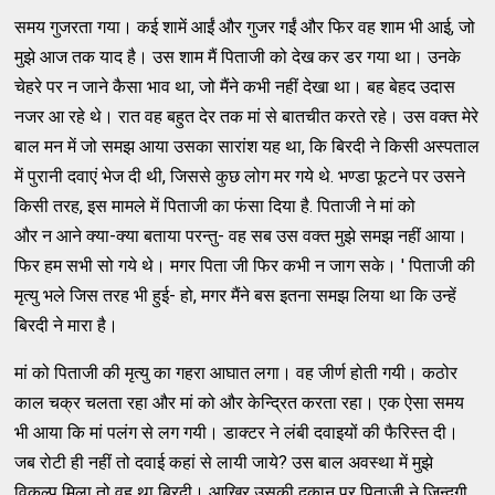
समय गुजरता गया। कई शामें आईं और गुजर गईं और फिर वह शाम भी आई, जो
मुझे आज तक याद है। उस शाम मैं पिताजी को देख कर डर गया था। उनके
चेहरे पर न जाने कैसा भाव था, जो मैंने कभी नहीं देखा था। बह बेहद उदास
नजर आ रहे थे। रात वह बहुत देर तक मां से बातचीत करते रहे। उस वक्त मेरे
बाल मन में जो समझ आया उसका सारांश यह था, कि बिरदी ने किसी अस्पताल
में पुरानी दवाएं भेज दी थी, जिससे कुछ लोग मर गये थे. भण्डा फूटने पर उसने
किसी तरह, इस मामले में पिताजी का फंसा दिया है. पिताजी ने मां को
और न आने क्या-क्या बताया परन्तु- वह सब उस वक्त मुझे समझ नहीं आया।
फिर हम सभी सो गये थे। मगर पिता जी फिर कभी न जाग सके। ' पिताजी की
मृत्यु भले जिस तरह भी हुई- हो, मगर मैंने बस इतना समझ लिया था कि उन्हें
बिरदी ने मारा है।
मां को पिताजी की मृत्यु का गहरा आघात लगा। वह जीर्ण होती गयी। कठोर
काल चक्र चलता रहा और मां को और केन्द्रित करता रहा। एक ऐसा समय
भी आया कि मां पलंग से लग गयी। डाक्टर ने लंबी दवाइयों की फैरिस्त दी।
जब रोटी ही नहीं तो दवाई कहां से लायी जाये? उस बाल अवस्था में मुझे
विकल्प मिला तो वह था बिरदी। आखिर उसकी दुकान पर पिताजी ने जिन्दगी