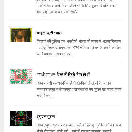
रिकॉर्ड तैयार करो फिर उसे तोड़ने के लिए दूसरा रिकॉर्ड बनाओ।
बस यूं ही एक के बाद एक रिकॉर...
काबुल ब्यूटी स्कूल
किताबों की दुनिया एक अमरीकी औरत की नज़र से अफ़गानिस्तान
--डॉ दुर्गाप्रसाद अग्रवाल 1979 से हेयर ड्रेसर के रूप में कार्यरत
अमरीका के मिशिगन राज्य...
समधी समधन-रिश्ते ही रिश्ते-मिल तो लैं
व्यंग्य समधी समधन-रिश्ते ही रिश्ते-मिल तो लैं -वीरेन्द्र जैन
समाजशास्त्री अर्थशास्त्री व राजनेताओं की जुबान यह कहते-कहते
नहीं घिसत...
ट्यूशन पुराण
व्यंग्य ट्यूशन पुराण - रामेश्वर काम्बोज ‘हिमांशु' जूते सिलने का काम
मोची ही करेगा, धोबी नहीं। नाई ही हजामत बनाएगा, हलवाई ...