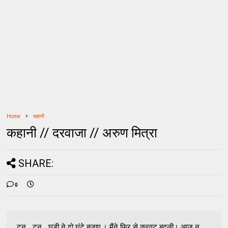
Home
कहानी
कहानी // दरवाजा // अरुण मित्रा
SHARE:
0
टन... टन... घड़ी ने दो घंटे बजाए.। मैंने फिर से करवट बदली। आज न