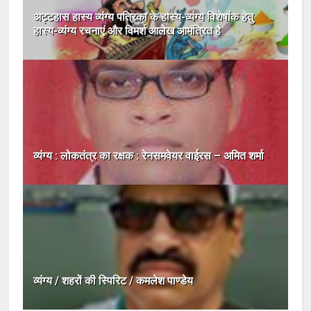
अट्टहास हास्य व्यंग्य पत्रिका के हास्य-व्यंग्य विशेषांक हेतु
हास्य-व्यंग्य रचनाएं और विमर्श आलेख आमंत्रित है
व्यंग्य : लोकतंत्र का रक्षक : रेनसमवेयर वाईरस – अमित शर्मा
व्यंग्य / शहरों की स्पिरिट / कमलेश पाण्डेय