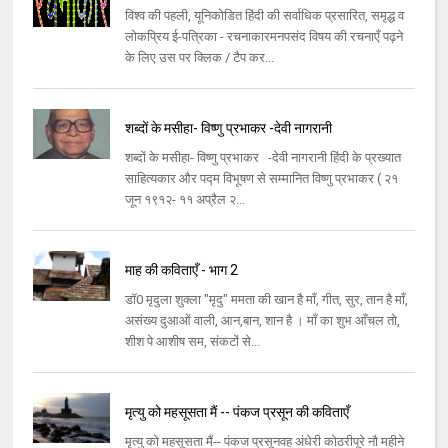
विश्व की पहली, यूनिकोडित हिंदी की सर्वाधिक प्रसारित, समृद्ध व
लोकप्रिय ई-पत्रिका - रचनाकारमनपसंद विषय की रचनाएँ पढ़ने
के लिए उस पर क्लिक / टैप कर...
शब्दों के मसीहा- विष्णु प्रभाकर -देवी नागरानी
शब्दों के मसीहा- विष्णु प्रभाकर -देवी नागरानी हिंदी के प्रख्यात
साहित्यकार और पद्म विभूषण से सम्मानित विष्णु प्रभाकर ( २१
जून १९१२- ११ अप्रैल २...
माह की कविताएँ - भाग 2
डॉ0 मृदुला शुक्ला "मृदु" ममता की खान है माँ, गीत, सुर, तान है माँ,
असंख्य दुआओं वाली, आन,बान, शान है । माँ का शुभ आँचल तो,
शीश पे आशीष सम, संकटों से...
मृत्यु को महसूसता मैं -- पंकज प्रसून की कविताएँ
मृत्यु को महसूसता मैं-- पंकज प्रसूनवह अंधेरी कोठरीपूरे नौ महीने