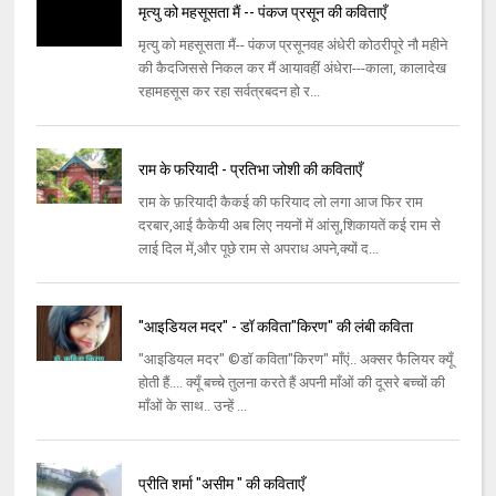
मृत्यु को महसूसता मैं -- पंकज प्रसून की कविताएँ
मृत्यु को महसूसता मैं-- पंकज प्रसूनवह अंधेरी कोठरीपूरे नौ महीने
की कैदजिससे निकल कर मैं आयावहीं अंधेरा---काला, कालादेख
रहामहसूस कर रहा सर्वत्रबदन हो र...
राम के फरियादी - प्रतिभा जोशी की कविताएँ
राम के फ़रियादी कैकई की फरियाद लो लगा आज फिर राम
दरबार,आई कैकेयी अब लिए नयनों में आंसू,शिकायतें कई राम से
लाई दिल में,और पूछे राम से अपराध अपने,क्यों द...
"आइडियल मदर" - डॉ कविता"किरण" की लंबी कविता
"आइडियल मदर" ©डॉ कविता"किरण" माँएं.. अक्सर फैलियर क्यूँ
होती हैं.... क्यूँ बच्चे तुलना करते हैं अपनी माँओं की दूसरे बच्चों की
माँओं के साथ.. उन्हें ...
प्रीति शर्मा "असीम " की कविताएँ