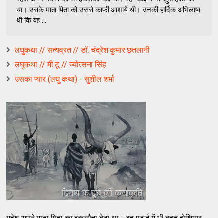
था। उसके माता पिता को उससे काफी आशायें थी। उनकी हार्दिक अभिलाषा
थी कि वह ...
लघुकथा // सत्यव्रत // डॉ. चंद्रेश कुमार छतलानी
लघुकथा // मी टू // ज्योत्सना सिंह
उसका प्यार (लघु कथा) - सुशील शर्मा
महेश अपने माता पिता का इकलौता बेटा था। वह पढ़ाई में भी बहुत होशियार