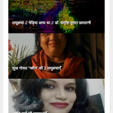
लघुकथा // भेड़िया आया था // डॉ. चंद्रेश कुमार छतलानी
सुधा गोयल ‘नवीन’ की 2 लघुकथाएँ