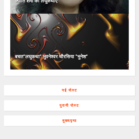
ज्योति शर्मा की लघुकथाएँ
बचत"लघुकथा" भुवनेश्वर चौरसिया "भुनेश"
नई पोस्ट
पुरानी पोस्ट
मुख्यपृष्ठ