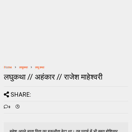
Home
लघुकथा
लघु कथा
लघुकथा // अहंकार // राजेश माहेश्वरी
SHARE:
0
महेश अपने माता पिता का इकलौता बेटा था। वह पढ़ाई में भी बहुत होशियार